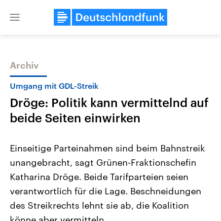
Close
menu
Archiv
Themen
Umgang mit GDL-Streik
Dröge: Politik kann vermittelnd auf
beide Seiten einwirken
Einseitige Parteinahmen sind beim Bahnstreik
unangebracht, sagt Grünen-Fraktionschefin
Landtagswahl Sachsen-Anhalt
USA
Katharina Dröge. Beide Tarifparteien seien
2026
Aktuelle Beiträge, Analys
Alle Informationen
Hintergründe
verantwortlich für die Lage. Beschneidungen
Sachsen-Anhalt wählt am 6.
Wirtschaftlich und militäri
September 2026 einen neuen
gehören die Vereinigten S
des Streikrechts lehnt sie ab, die Koalition
Landtag. Seit 2021 wird das
den mächtigsten Ländern 
könne aber vermitteln.
Bundesland von einer Koalition aus
mit großem Einfluss auf d