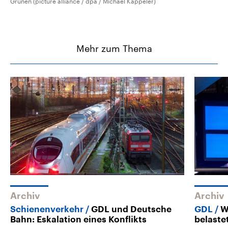
Grünen (picture alliance / dpa / Michael Kappeler)
Mehr zum Thema
Archiv
Archiv
Schienenverkehr
GDL und Deutsche
GDL
W
Bahn: Eskalation eines Konflikts
belaste