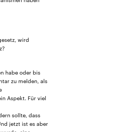
esetz, wird
z?
n habe oder bis
tar zu melden, als
e
in Aspekt. Für viel
ern sollte, dass
d jetzt ist es aber