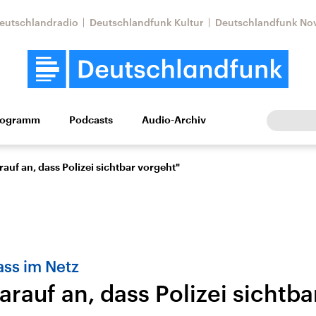
eutschlandradio
Deutschlandfunk Kultur
Deutschlandfunk No
rogramm
Podcasts
Audio-Archiv
Wirtschaft
Wissen
Kultur
Europa
Gesellschaf
uf an, dass Polizei sichtbar vorgeht"
ss im Netz
rauf an, dass Polizei sichtba
Nahostkonflikt
Iran
le Beiträge,
Aktuelle Lage und
Aktuelle Lage und