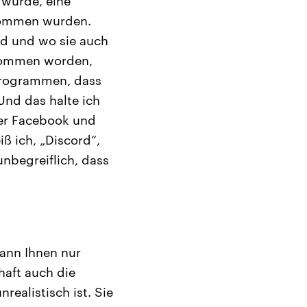
 wurde, eine
nommen wurden.
nd und wo sie auch
enommen worden,
 Programmen, dass
Und das halte ich
ber Facebook und
ß ich, „Discord“,
unbegreiflich, dass
kann Ihnen nur
haft auch die
realistisch ist. Sie