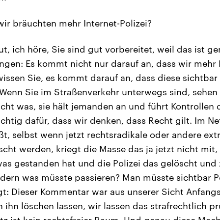
wir bräuchten mehr Internet-Polizei?
ut, ich höre, Sie sind gut vorbereitet, weil das ist g
gen: Es kommt nicht nur darauf an, dass wir mehr P
issen Sie, es kommt darauf an, dass diese sichtbar
 Wenn Sie im Straßenverkehr unterwegs sind, sehen
acht was, sie hält jemanden an und führt Kontrollen 
ichtig dafür, dass wir denken, dass Recht gilt. Im N
ßt, selbst wenn jetzt rechtsradikale oder andere ext
ht werden, kriegt die Masse das ja jetzt nicht mit
s gestanden hat und die Polizei das gelöscht und 
dern was müsste passieren? Man müsste sichtbar Po
gt: Dieser Kommentar war aus unserer Sicht Anfang
n ihn löschen lassen, wir lassen das strafrechtlich pr
tz ist kein rechtsfreier Raum. Und genau diese Me