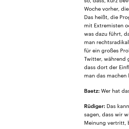
so, dass, kurz be
Woche vorher, di
Das heißt, die Pr
mit Extremisten 
was dazu führt, d
man rechtsradikal
für ein großes Pr
Twitter, während g
dass dort der Einf
man das machen 
Baetz:
Wer hat das
Rüdiger:
Das kann 
sagen, dass wir wi
Meinung vertritt, 