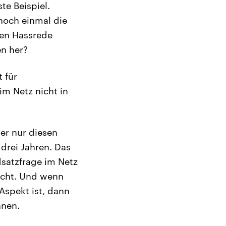
e Beispiel.
noch einmal die
gen Hassrede
en her?
 für
m Netz nicht in
mer nur diesen
 drei Jahren. Das
dsatzfrage im Netz
rscht. Und wenn
Aspekt ist, dann
nnen.