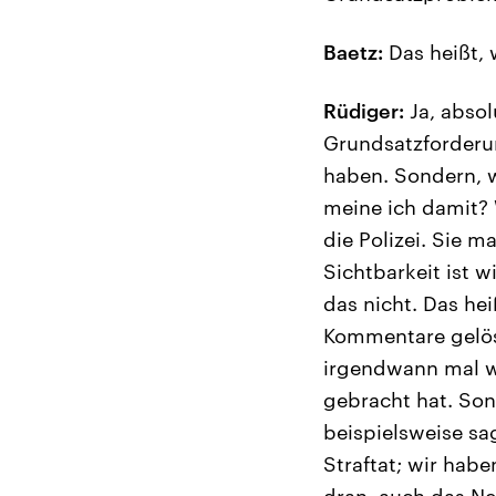
Baetz:
Das heißt, 
Rüdiger:
Ja, absol
Grundsatzforderun
haben. Sondern, w
meine ich damit?
die Polizei. Sie m
Sichtbarkeit ist w
das nicht. Das hei
Kommentare gelösc
irgendwann mal wa
gebracht hat. Son
beispielsweise sa
Straftat; wir habe
dran, auch das Ne