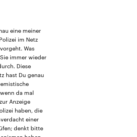
enau eine meiner
olizei im Netz
 vorgeht. Was
 Sie immer wieder
durch. Diese
etz hast Du genau
remistische
, wenn da mal
zur Anzeige
lizei haben, die
sverdacht einer
üfen; denkt bitte
chanismen haben