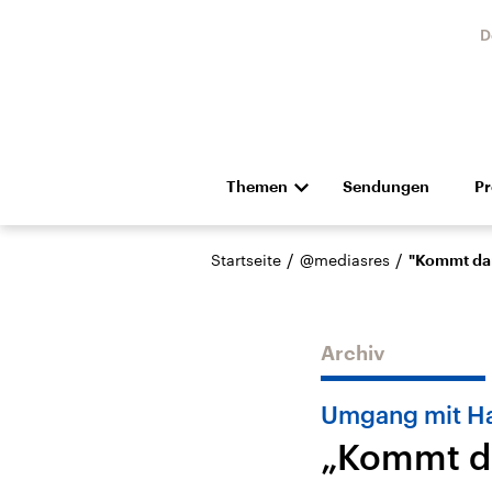
D
Themen
Sendungen
P
Die Nachrichten
Politik
/
/
Startseite
@mediasres
"Kommt dara
Hörspiel und Feature
Musik
Archiv
Umgang mit Ha
„Kommt da
Landtagswahl Sachsen-
USA
Anhalt 2026
Aktuel