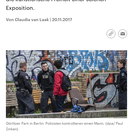
CDU, SPD und FDP regiert.-
aktuelle Weltgeschehen.
Exposition.
Umfragen, Prognosen,
Wahlprogramme, aktuelle Berichte
Sendungen
Programm
Podcasts
und Hintergründe zu den Parteien
Von Claudia van Laak
|
20.11.2017
und Kandidaten der anstehenden
Wahl.
Audio-Archiv
Link
Emai
kopieren/te
Görlitzer Park in Berlin: Polizisten kontrollieren einen Mann. (dpa/ Paul
Zinken)