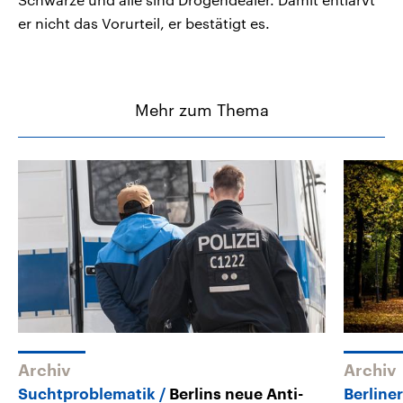
er nicht das Vorurteil, er bestätigt es.
Mehr zum Thema
Archiv
Archiv
Suchtproblematik
Berlins neue Anti-
Berline