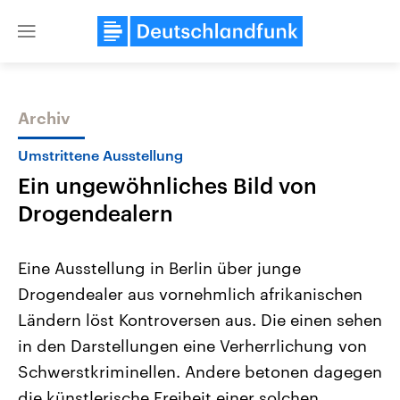
Close
menu
Archiv
Themen
Umstrittene Ausstellung
Ein ungewöhnliches Bild von
Drogendealern
Eine Ausstellung in Berlin über junge
Drogendealer aus vornehmlich afrikanischen
Landtagswahl Sachsen-Anhalt
USA
Ländern löst Kontroversen aus. Die einen sehen
2026
Aktuelle Beiträge, Analys
Alle Informationen
Hintergründe
in den Darstellungen eine Verherrlichung von
Sachsen-Anhalt wählt am 6.
Wirtschaftlich und militäri
September 2026 einen neuen
gehören die Vereinigten S
Schwerstkriminellen. Andere betonen dagegen
Landtag. Seit 2021 wird das
den mächtigsten Ländern 
die künstlerische Freiheit einer solchen
Bundesland von einer Koalition aus
mit großem Einfluss auf d