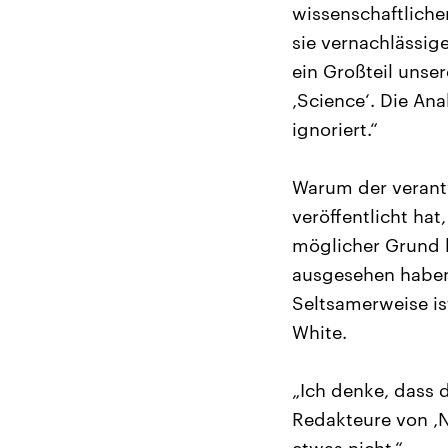
wissenschaftliche
sie vernachlässig
ein Großteil unse
‚Science‘. Die An
ignoriert.“
Warum der verantw
veröffentlicht hat
möglicher Grund 
ausgesehen haben
Seltsamerweise is
White.
„Ich denke, dass d
Redakteure von ‚N