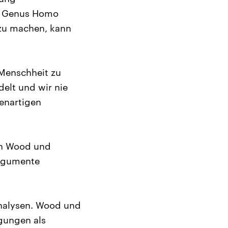
er Genus Homo
 zu machen, kann
Menschheit zu
elt und wir nie
enartigen
von Wood und
Argumente
Analysen. Wood und
egungen als