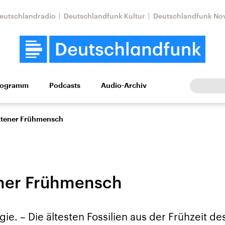
eutschlandradio
Deutschlandfunk Kultur
Deutschlandfunk No
rogramm
Podcasts
Audio-Archiv
Wirtschaft
Wissen
Kultur
Europa
Gesellschaf
ttener Frühmensch
ener Frühmensch
Nahostkonflikt
Iran
ie. – Die ältesten Fossilien aus der Frühzeit d
le Beiträge,
Aktuelle Lage und
Aktuelle Lage und