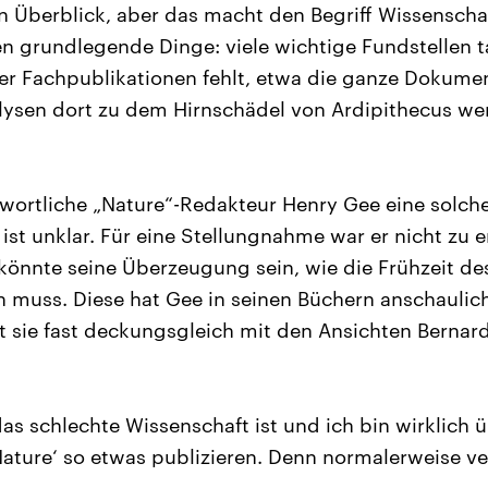
n Überblick, aber das macht den Begriff Wissenschaf
en grundlegende Dinge: viele wichtige Fundstellen t
rer Fachpublikationen fehlt, etwa die ganze Dokume
alysen dort zu dem Hirnschädel von Ardipithecus w
ortliche „Nature“-Redakteur Henry Gee eine solche
, ist unklar. Für eine Stellungnahme war er nicht zu e
könnte seine Überzeugung sein, wie die Frühzeit d
 muss. Diese hat Gee in seinen Büchern anschaulic
t sie fast deckungsgleich mit den Ansichten Bernar
as schlechte Wissenschaft ist und ich bin wirklich 
ature‘ so etwas publizieren. Denn normalerweise ver