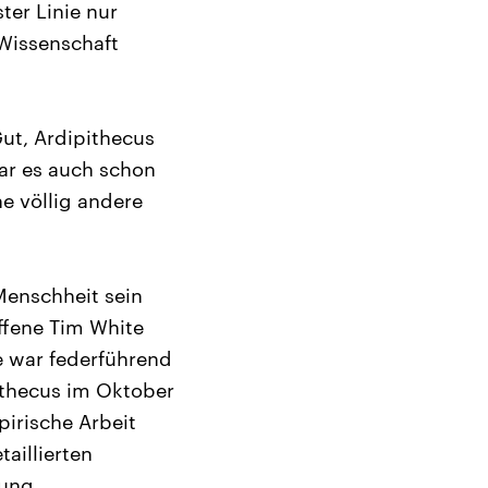
ter Linie nur
 Wissenschaft
Gut, Ardipithecus
ar es auch schon
ne völlig andere
 Menschheit sein
iffene Tim White
ge war federführend
pithecus im Oktober
pirische Arbeit
aillierten
tung