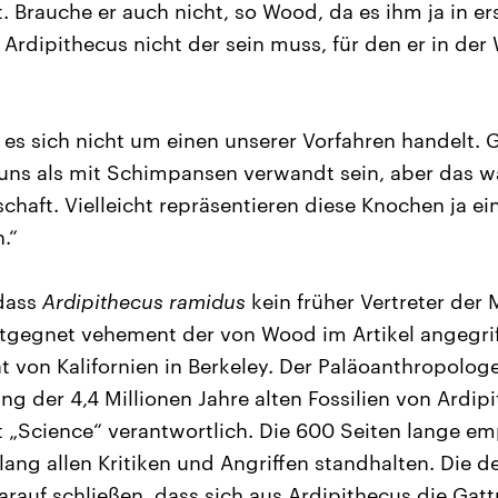
t. Brauche er auch nicht, so Wood, da es ihm ja in ers
Ardipithecus nicht der sein muss, für den er in der
 es sich nicht um einen unserer Vorfahren handelt. 
uns als mit Schimpansen verwandt sein, aber das w
haft. Vielleicht repräsentieren diese Knochen ja ei
.“
dass
Ardipithecus ramidus
kein früher Vertreter der
, entgegnet vehement der von Wood im Artikel angegr
ät von Kalifornien in Berkeley. Der Paläoanthropolo
ung der 4,4 Millionen Jahre alten Fossilien von Ardi
 „Science“ verantwortlich. Die 600 Seiten lange em
ang allen Kritiken und Angriffen standhalten. Die det
arauf schließen, dass sich aus Ardipithecus die Gat