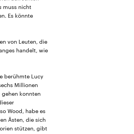
s
muss nicht
n. Es könnte
en von Leuten, die
Ganges handelt, wie
ie berühmte Lucy
sechs Millionen
ht gehen konnten
dieser
 so Wood, habe es
n Ästen, die sich
orien stützen, gibt