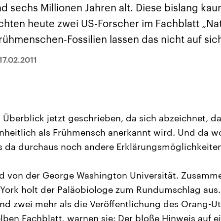
sen und
Hintergründe
Hintergründe
d sechs Millionen Jahren alt. Diese bislang ka
Der Überfall der
Der Iran – seit der
rgründe
haftlich und
palästinensischen
Islamischen Revolu
chten heute zwei US-Forscher im Fachblatt „Nat
risch gehören die
Terrororganisation
1979 auch Islamisc
igten Staaten zu
Hamas im Oktober 2023
Republik Iran – ist e
ühmenschen-Fossilien lassen das nicht auf sich
ächtigsten
auf Israel hat in der
von einem
n der Erde, mit
Region wieder die
Religionsführer auto
 Einfluss auf das
Gewalt entfacht. Israel
regierter Staat im 
17.02.2011
le Weltgeschehen.
möchte die Hamas
Osten. Eine Feindsc
zerstören. Diese wird wie
zu Israel und zu de
die Hisbollah im Libanon
ist fest in der
vom Iran unterstützt.
Staatsideologie
verankert.
 Überblick jetzt geschrieben, da sich abzeichnet, d
inheitlich als Frühmensch anerkannt wird. Und da wo
s da durchaus noch andere Erklärungsmöglichkeiten
d von der George Washington Universität. Zusamme
York holt der Paläobiologe zum Rundumschlag aus.
sind zwei mehr als die Veröffentlichung des Orang-
lben Fachblatt, warnen sie: Der bloße Hinweis auf e