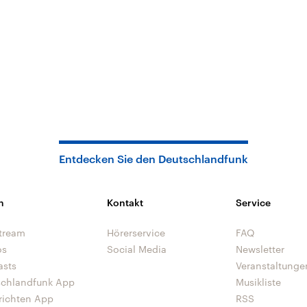
Entdecken Sie den Deutschlandfunk
n
Kontakt
Service
tream
Hörerservice
FAQ
os
Social Media
Newsletter
asts
Veranstaltunge
schlandfunk App
Musikliste
richten App
RSS