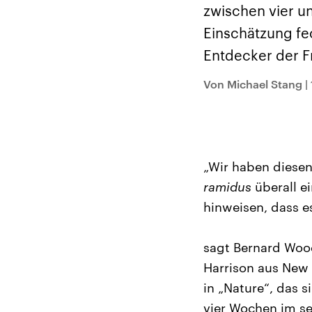
Alle Informationen
Analy
zwischen vier un
Sachsen-Anhalt wählt
Hinte
am 6. September 2026
Wirtsc
Einschätzung fe
einen neuen Landtag.
militä
Seit 2021 wird das
Verein
Entdecker der Fr
Bundesland von einer
den m
Koalition aus CDU, SPD
Länder
und FDP regiert.-
großem
Von Michael Stang
|
Umfragen, Prognosen,
aktuel
Wahlprogramme,
aktuelle Berichte und
Hintergründe zu den
Parteien und Kandidaten
der anstehenden Wahl.
„Wir haben diesen
ramidus
überall e
hinweisen, dass e
sagt Bernard Woo
Harrison aus New 
in „Nature“, das 
vier Wochen im se