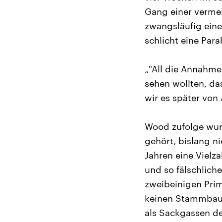
Gang einer verme
zwangsläufig ein
schlicht eine Para
„"All die Annahme
sehen wollten, da
wir es später von
Wood zufolge wurd
gehört, bislang n
Jahren eine Vielz
und so fälschlich
zweibeinigen Prim
keinen Stammbaum
als Sackgassen de