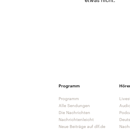
etwas nicht.“
Programm
Höre
Programm
Lives
Alle Sendungen
Audi
Die Nachrichten
Podc
Nachrichtenleicht
Deut
Neue Beiträge auf dlf.de
Nach