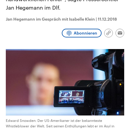
aktuelle Weltgeschehen.
Diese wird wie die Hisboll
Jan Hegemann im Dlf.
Libanon vom Iran unterstüt
Sendungen
Programm
Podcasts
Jan Hegemann im Gespräch mit Isabelle Klein
|
11.12.2018
Audio-Archiv
Abonnieren
Link
Emai
kopieren/te
Edward Snowden: Der US-Amerikaner ist der bekannteste
Whistleblower der Welt. Seit seinen Enthüllungen lebt er im Asyl in