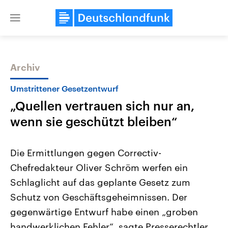
Close
menu
Archiv
Themen
Umstrittener Gesetzentwurf
„Quellen vertrauen sich nur an,
wenn sie geschützt bleiben“
Die Ermittlungen gegen Correctiv-
Chefredakteur Oliver Schröm werfen ein
USA
Nahostkonflikt
Schlaglicht auf das geplante Gesetz zum
Aktuelle Beiträge, Analysen und
Aktuelle Lage und Hinter
Der Überfall der palästine
Hintergründe
Schutz von Geschäftsgeheimnissen. Der
Wirtschaftlich und militärisch
Terrororganisation Hamas
gehören die Vereinigten Staaten zu
Oktober 2023 auf Israel ha
gegenwärtige Entwurf habe einen „groben
den mächtigsten Ländern der Erde,
Region wieder die Gewalt 
handwerklichen Fehler“, sagte Presserechtler
mit großem Einfluss auf das
Israel möchte die Hamas z