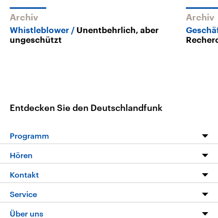
Archiv
Archiv
Whistleblower
Unentbehrlich, aber
Geschä
ungeschützt
Recherc
Entdecken Sie den Deutschlandfunk
Programm
Programm
Hören
Alle Sendungen
Livestream
Kontakt
Die Nachrichten
Audios
Hörerservice
Service
Nachrichtenleicht
Podcasts
Social Media
FAQ
Über uns
Neue Beiträge auf dlf.de