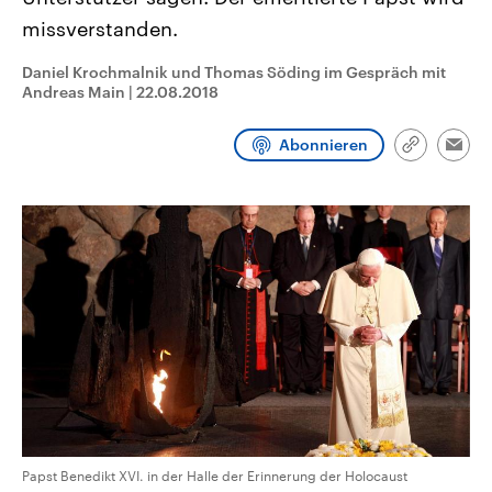
CDU, SPD und FDP regiert.-
aktuelle Weltgeschehen.
missverstanden.
Umfragen, Prognosen,
Wahlprogramme, aktuelle Berichte
Sendungen
Programm
Podcasts
und Hintergründe zu den Parteien
Daniel Krochmalnik und Thomas Söding im Gespräch mit
und Kandidaten der anstehenden
Andreas Main
|
22.08.2018
Wahl.
Audio-Archiv
Abonnieren
Link
Emai
kopieren/te
Papst Benedikt XVI. in der Halle der Erinnerung der Holocaust