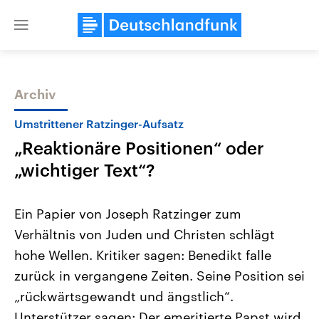
Close
menu
Archiv
Themen
Umstrittener Ratzinger-Aufsatz
„Reaktionäre Positionen“ oder
„wichtiger Text“?
Ein Papier von Joseph Ratzinger zum
Verhältnis von Juden und Christen schlägt
Landtagswahl Sachsen-Anhalt
USA
hohe Wellen. Kritiker sagen: Benedikt falle
2026
Aktuelle Beiträge, Analys
Alle Informationen
Hintergründe
zurück in vergangene Zeiten. Seine Position sei
Sachsen-Anhalt wählt am 6.
Wirtschaftlich und militäri
September 2026 einen neuen
gehören die Vereinigten S
„rück­wärts­ge­wandt und ängstlich“.
Landtag. Seit 2021 wird das
den mächtigsten Ländern 
Unterstützer sagen: Der emeritierte Papst wird
Bundesland von einer Koalition aus
mit großem Einfluss auf d