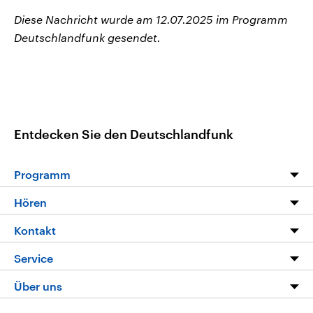
Diese Nachricht wurde am 12.07.2025 im Programm
Deutschlandfunk gesendet.
Entdecken Sie den Deutschlandfunk
Programm
Programm
Hören
Alle Sendungen
Livestream
Kontakt
Die Nachrichten
Audios
Hörerservice
Service
Nachrichtenleicht
Podcasts
Social Media
FAQ
Über uns
Neue Beiträge auf dlf.de
Deutschlandfunk App
Newsletter
Deutschlandradio
Themen-Schwerpunkte