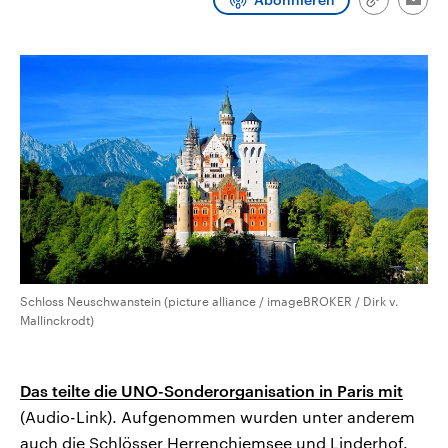
Link
Emai
CDU, SPD und FDP regiert.-
aktuelle Weltgeschehen.
kopieren/te
Umfragen, Prognosen,
Wahlprogramme, aktuelle Berichte
Sendungen
Programm
Podcasts
und Hintergründe zu den Parteien
und Kandidaten der anstehenden
Wahl.
Audio-Archiv
Schloss Neuschwanstein (picture alliance / imageBROKER / Dirk v.
Mallinckrodt)
Das teilte die UNO-Sonderorganisation in Paris mit
(Audio-Link). Aufgenommen wurden unter anderem
auch die Schlösser Herrenchiemsee und Linderhof.