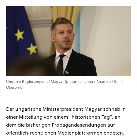
CDU, SPD und FDP regiert.-
aktuelle Weltgeschehen.
Umfragen, Prognosen,
Wahlprogramme, aktuelle Berichte
Sendungen
Programm
Podcasts
und Hintergründe zu den Parteien
und Kandidaten der anstehenden
Wahl.
Audio-Archiv
Ungarns Regierungschef Magyar (picture alliance / Anadolu / Salih
Okuroglu)
Der ungarische Ministerpräsident Magyar schrieb in
einer Mitteilung von einem „historischen Tag“, an
dem die bisherigen Propagandasendungen auf
öffentlich-rechtlichen Medienplattformen endeten.