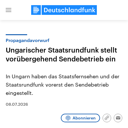
Close
menu
Propagandavorwurf
Themen
Ungarischer Staatsrundfunk stellt
vorübergehend Sendebetrieb ein
In Ungarn haben das Staatsfernsehen und der
Staatsrundfunk vorerst den Sendebetrieb
eingestellt.
Landtagswahl Sachsen-Anhalt
USA
08.07.2026
2026
Aktuelle Beiträge, Analys
Alle Informationen
Hintergründe
Sachsen-Anhalt wählt am 6.
Wirtschaftlich und militäri
September 2026 einen neuen
gehören die Vereinigten S
Abonnieren
Link
Emai
Landtag. Seit 2021 wird das
den mächtigsten Ländern 
kopieren/te
Bundesland von einer Koalition aus
mit großem Einfluss auf d