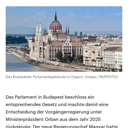
CDU, SPD und FDP regiert.-
aktuelle Weltgeschehen.
Umfragen, Prognosen,
Wahlprogramme, aktuelle Berichte
Sendungen
Programm
Podcasts
und Hintergründe zu den Parteien
und Kandidaten der anstehenden
Wahl.
Audio-Archiv
Das Budapester Parlamentsgebäude in Ungarn. (imago / McPHOTO)
Das Parlament in Budapest ‌beschloss ein
⁠entsprechendes Gesetz und machte damit eine
Entscheidung der Vorgängerregierung unter
Ministerpräsident Orban aus dem Jahr 2025
rückgängig. Der neue Regierungschef Magyar hatte