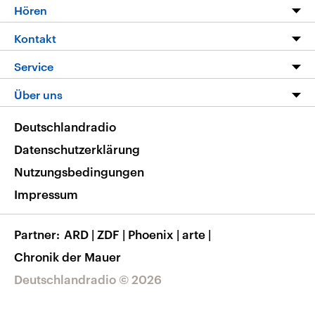
Programm
Hören
Alle Sendungen
Livestream
Kontakt
Die Nachrichten
Audios
Hörerservice
Service
Nachrichtenleicht
Podcasts
Social Media
FAQ
Über uns
Neue Beiträge auf dlf.de
Deutschlandfunk App
Newsletter
Deutschlandradio
Themen-Schwerpunkte
Nachrichten App
Deutschlandradio
Veranstaltungen
Presse
Frequenzen
Datenschutzerklärung
Musikliste
Ausbildung und Karriere
Nutzungsbedingungen
RSS
Transparenz
Impressum
Korrekturen
Barrierefreiheit
Partner
ARD
|
ZDF
|
Phoenix
|
arte
|
Chronik der Mauer
Deutschlandradio © 2026