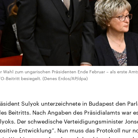
r Wahl zum ungarischen Präsidenten Ende Februar – als erste Amt
-Beitritt besiegelt. (Denes Erdos/AP/dpa)
äsident Sulyok unterzeichnete in Budapest den Pa
des Beitritts. Nach Angaben des Präsidialamts war es
yoks. Der schwedische Verteidigungsminister Jons
 positive Entwicklung“. Nun muss das Protokoll nur n