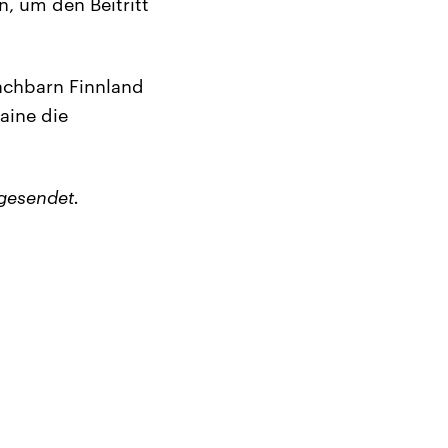
, um den Beitritt
achbarn Finnland
aine die
gesendet.