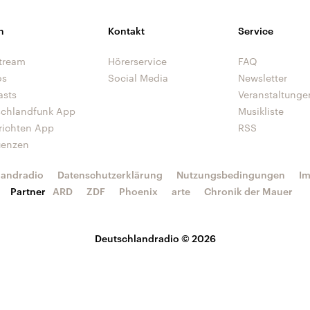
n
Kontakt
Service
tream
Hörerservice
FAQ
os
Social Media
Newsletter
asts
Veranstaltunge
schlandfunk App
Musikliste
richten App
RSS
uenzen
landradio
Datenschutzerklärung
Nutzungsbedingungen
I
Partner
ARD
ZDF
Phoenix
arte
Chronik der Mauer
Deutschlandradio © 2026