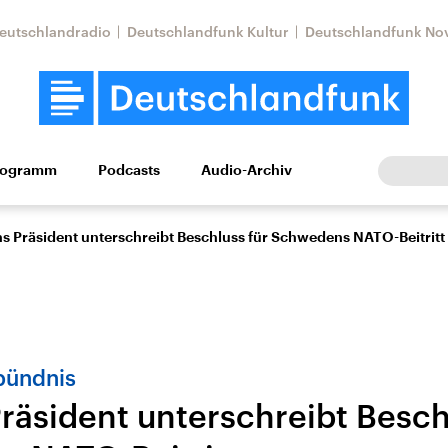
eutschlandradio
Deutschlandfunk Kultur
Deutschlandfunk No
rogramm
Podcasts
Audio-Archiv
Wirtschaft
Wissen
Kultur
Europa
Gesellschaf
s Präsident unterschreibt Beschluss für Schwedens NATO-Beitritt
bündnis
räsident unterschreibt Besch
Nahostkonflikt
Iran
le Beiträge,
Aktuelle Lage und
Aktuelle Lage und