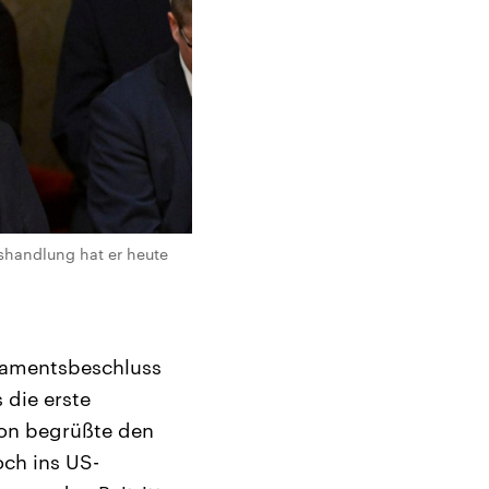
shandlung hat er heute
rlamentsbeschluss
 die erste
on begrüßte den
och ins US-