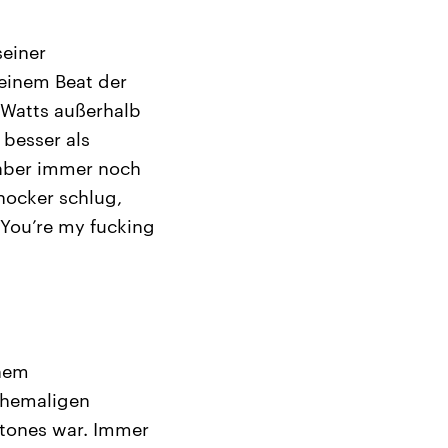
seiner
 einem Beat der
 Watts außerhalb
 besser als
 aber immer noch
hocker schlug,
You’re my fucking
inem
ehemaligen
 Stones war. Immer