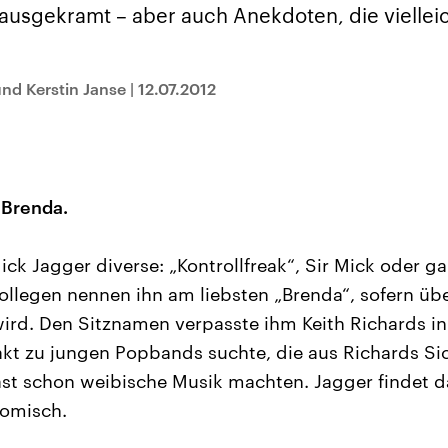
sen und
Hintergründe
Hintergründe
ausgekramt – aber auch Anekdoten, die vielleic
Der Überfall der
Der Iran – seit der
rgründe
haftlich und
palästinensischen
Islamischen Revolu
risch gehören die
Terrororganisation
1979 auch Islamisc
igten Staaten zu
Hamas im Oktober 2023
Republik Iran – ist e
ächtigsten
auf Israel hat in der
von einem
und Kerstin Janse
|
12.07.2012
n der Erde, mit
Region wieder die
Religionsführer auto
 Einfluss auf das
Gewalt entfacht. Israel
regierter Staat im 
le Weltgeschehen.
möchte die Hamas
Osten. Eine Feindsc
zerstören. Diese wird wie
zu Israel und zu de
die Hisbollah im Libanon
ist fest in der
vom Iran unterstützt.
Staatsideologie
verankert.
 Brenda.
ck Jagger diverse: „Kontrollfreak“, Sir Mick oder ga
llegen nennen ihn am liebsten „Brenda“, sofern übe
rd. Den Sitznamen verpasste ihm Keith Richards in
kt zu jungen Popbands suchte, die aus Richards Si
ast schon weibische Musik machten. Jagger findet d
komisch.