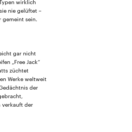
Typen wirklich
ie nie gelüftet –
r gemeint sein.
eicht gar nicht
ifen „Free Jack“
tts züchtet
sen Werke weltweit
 Gedächtnis der
gebracht,
 verkauft der