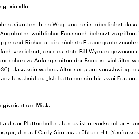
gt sie alle.
en säumten ihren Weg, und es ist überliefert dass
 Angeboten weiblicher Fans auch beherzt zugriffen.
ger und Richards die höchste Frauenquote zuschreib
ach versichert, dass es stets Bill Wyman gewesen s
, der schon zu Anfangszeiten der Band so viel älter w
1936), dass sein wahres Alter sorgsam verschwiege
anz bescheiden: „Ich hatte nur ein bis zwei Frauen. 
ng’s nicht um Mick.
t auf der Plattenhülle, aber es ist unverkennbar – u
Jagger, der auf Carly Simons größtem Hit „You’re so 