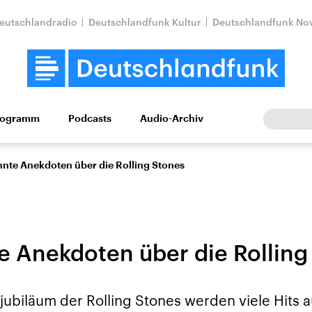
eutschlandradio
Deutschlandfunk Kultur
Deutschlandfunk No
rogramm
Podcasts
Audio-Archiv
Wirtschaft
Wissen
Kultur
Europa
Gesellschaf
nte Anekdoten über die Rolling Stones
 Anekdoten über die Rolling
Nahostkonflikt
Iran
ubiläum der Rolling Stones werden viele Hits a
le Beiträge,
Aktuelle Lage und
Aktuelle Lage und