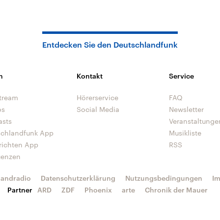
Entdecken Sie den Deutschlandfunk
n
Kontakt
Service
tream
Hörerservice
FAQ
os
Social Media
Newsletter
asts
Veranstaltunge
schlandfunk App
Musikliste
richten App
RSS
uenzen
landradio
Datenschutzerklärung
Nutzungsbedingungen
I
Partner
ARD
ZDF
Phoenix
arte
Chronik der Mauer