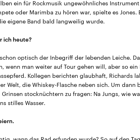
lben ein für Rockmusik ungewöhnliches Instrument 
pete oder Marimba zu hören war, spielte es Jones. 
die eigene Band bald langweilig wurde.
r ich heute?
t schon optisch der Inbegriff der lebenden Leiche. D
en, wenn man weiter auf Tour gehen will, aber so e
ssepferd. Kollegen berichten glaubhaft, Richards lal
ser Welt, die Whiskey-Flasche neben sich. Um dann 
Grinsen stocknüchtern zu fragen: Na Jungs, wie war
ns stilles Wasser.
iern.
ichtig, wann das Rad erfunden wurde? So auf den Ta