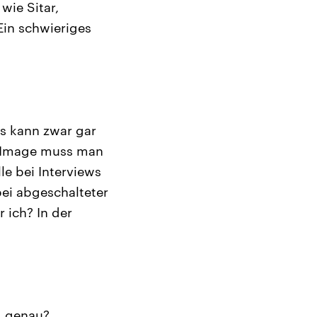
wie Sitar,
Ein schwieriges
as kann zwar gar
in Image muss man
le bei Interviews
bei abgeschalteter
 ich? In der
g genau?