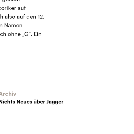
oriker auf
 also auf den 12.
uen Namen
och ohne „G“. Ein
.
Archiv
Nichts Neues über Jagger