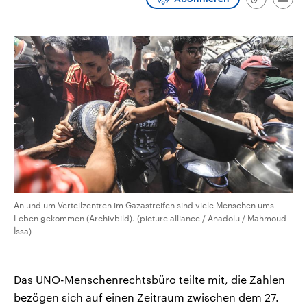
Link
Emai
CDU, SPD und FDP regiert.-
aktuelle Weltgeschehen.
kopieren/te
Umfragen, Prognosen,
Wahlprogramme, aktuelle Berichte
Sendungen
Programm
Podcasts
und Hintergründe zu den Parteien
und Kandidaten der anstehenden
Wahl.
Audio-Archiv
An und um Verteilzentren im Gazastreifen sind viele Menschen ums
Leben gekommen (Archivbild). (picture alliance / Anadolu / Mahmoud
İssa)
Das UNO-Menschenrechtsbüro teilte mit, die Zahlen
bezögen sich auf einen Zeitraum zwischen dem 27.