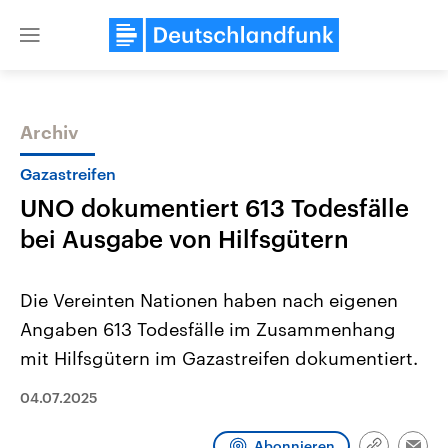
Close
menu
Archiv
Themen
Gazastreifen
UNO dokumentiert 613 Todesfälle
bei Ausgabe von Hilfsgütern
Die Vereinten Nationen haben nach eigenen
Angaben 613 Todesfälle im Zusammenhang
Landtagswahl Sachsen-Anhalt
USA
mit Hilfsgütern im Gazastreifen dokumentiert.
2026
Aktuelle Beiträge, Analys
Alle Informationen
Hintergründe
Sachsen-Anhalt wählt am 6.
Wirtschaftlich und militäri
04.07.2025
September 2026 einen neuen
gehören die Vereinigten S
Landtag. Seit 2021 wird das
den mächtigsten Ländern 
Bundesland von einer Koalition aus
mit großem Einfluss auf d
Abonnieren