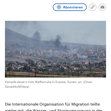
CDU, SPD und FDP regiert.-
aktuelle Weltgeschehen.
Umfragen, Prognosen,
Abonnieren
Link
Emai
Wahlprogramme, aktuelle Berichte
kopieren/te
Sendungen
Programm
Podcasts
und Hintergründe zu den Parteien
und Kandidaten der anstehenden
Wahl.
Audio-Archiv
Kämpfe dauern trotz Waffenruhe in Suweia, Syrien, an. (Omar
Sanadiki/AP/dpa)
Die Internationale Organisation für Migration teilte
weiter mit, die Wasser- und Stromversorgung in der