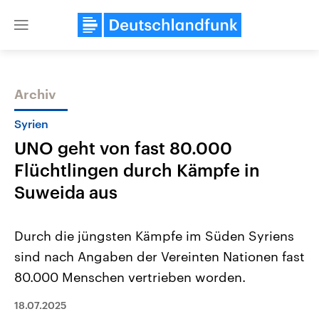
Close
menu
Archiv
Themen
Syrien
UNO geht von fast 80.000
Flüchtlingen durch Kämpfe in
Suweida aus
Durch die jüngsten Kämpfe im Süden Syriens
Landtagswahl Sachsen-Anhalt
USA
sind nach Angaben der Vereinten Nationen fast
2026
Aktuelle Beiträge, Analys
Alle Informationen
Hintergründe
80.000 Menschen vertrieben worden.
Sachsen-Anhalt wählt am 6.
Wirtschaftlich und militäri
September 2026 einen neuen
gehören die Vereinigten S
Landtag. Seit 2021 wird das
18.07.2025
den mächtigsten Ländern 
Bundesland von einer Koalition aus
mit großem Einfluss auf d