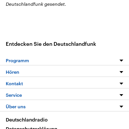
Deutschlandfunk gesendet.
Entdecken Sie den Deutschlandfunk
Programm
Programm
Hören
Alle Sendungen
Livestream
Kontakt
Die Nachrichten
Audios
Hörerservice
Service
Nachrichtenleicht
Podcasts
Social Media
FAQ
Über uns
Neue Beiträge auf dlf.de
Deutschlandfunk App
Newsletter
Deutschlandradio
Themen-Schwerpunkte
Nachrichten App
Deutschlandradio
Veranstaltungen
Presse
Frequenzen
Datenschutzerklärung