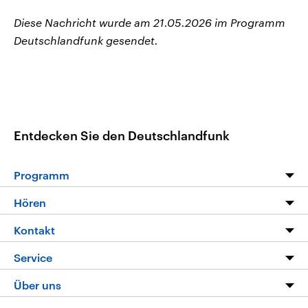
Diese Nachricht wurde am 21.05.2026 im Programm
Deutschlandfunk gesendet.
Entdecken Sie den Deutschlandfunk
Programm
Programm
Hören
Alle Sendungen
Livestream
Kontakt
Die Nachrichten
Audios
Hörerservice
Service
Nachrichtenleicht
Podcasts
Social Media
FAQ
Über uns
Neue Beiträge auf dlf.de
Deutschlandfunk App
Newsletter