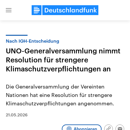
Close
menu
Nach IGH-Entscheidung
Themen
UNO-Generalversammlung nimmt
Resolution für strengere
Klimaschutzverpflichtungen an
Die Generalversammlung der Vereinten
Nationen hat eine Resolution für strengere
Landtagswahl Sachsen-Anhalt
USA
Klimaschutzverpflichtungen angenommen.
2026
Aktuelle Beiträge, Analys
Alle Informationen
Hintergründe
21.05.2026
Sachsen-Anhalt wählt am 6.
Wirtschaftlich und militäri
September 2026 einen neuen
gehören die Vereinigten S
Landtag. Seit 2021 wird das
den mächtigsten Ländern 
Abonnieren
Bundesland von einer Koalition aus
mit großem Einfluss auf d