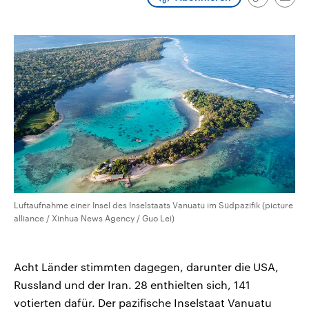
Link
Emai
CDU, SPD und FDP regiert.-
aktuelle Weltgeschehen.
kopieren/te
Umfragen, Prognosen,
Wahlprogramme, aktuelle Berichte
Sendungen
Programm
Podcasts
und Hintergründe zu den Parteien
und Kandidaten der anstehenden
Wahl.
Audio-Archiv
Luftaufnahme einer Insel des Inselstaats Vanuatu im Südpazifik (picture
alliance / Xinhua News Agency / Guo Lei)
Acht Länder stimmten dagegen, darunter die USA,
Russland und der Iran. 28 enthielten sich, 141
votierten dafür. Der pazifische Inselstaat Vanuatu