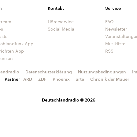
n
Kontakt
Service
tream
Hörerservice
FAQ
os
Social Media
Newsletter
asts
Veranstaltunge
schlandfunk App
Musikliste
richten App
RSS
uenzen
landradio
Datenschutzerklärung
Nutzungsbedingungen
I
Partner
ARD
ZDF
Phoenix
arte
Chronik der Mauer
Deutschlandradio © 2026