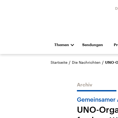
D
Themen
Sendungen
P
Die Nachrichten
Politik
/
/
Startseite
Die Nachrichten
UNO-Or
Hörspiel und Feature
Musik
Archiv
Gemeinsamer 
UNO-Organ
Landtagswahl Sachsen-
USA
Anhalt 2026
Aktuel