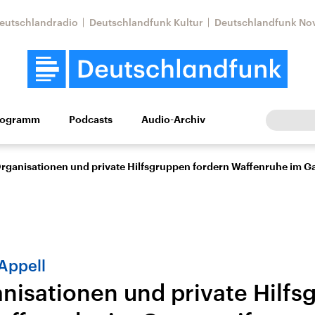
eutschlandradio
Deutschlandfunk Kultur
Deutschlandfunk No
rogramm
Podcasts
Audio-Archiv
Wirtschaft
Wissen
Kultur
Europa
Gesellschaf
ganisationen und private Hilfsgruppen fordern Waffenruhe im Ga
Appell
isationen und private Hilfs
Nahostkonflikt
Iran
le Beiträge,
Aktuelle Lage und
Aktuelle Lage und