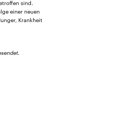
troffen sind.
olge einer neuen
Hunger, Krankheit
esendet.