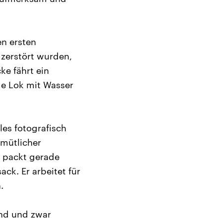
en ersten
 zerstört wurden,
ke fährt ein
de Lok mit Wasser
les fotografisch
emütlicher
d packt gerade
ck. Er arbeitet für
.
ind und zwar