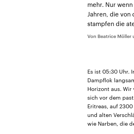
Alle Informationen
Analy
mehr. Nur wenn 
Sachsen-Anhalt wählt
Hinte
am 6. September 2026
Wirtsc
Jahren, die von 
einen neuen Landtag.
militä
Seit 2021 wird das
Verein
stampfen die a
Bundesland von einer
den m
Koalition aus CDU, SPD
Länder
und FDP regiert.-
großem
Von Beatrice Möller
Umfragen, Prognosen,
aktuel
Wahlprogramme,
aktuelle Berichte und
Hintergründe zu den
Parteien und Kandidaten
der anstehenden Wahl.
Es ist 05:30 Uhr. 
Dampflok langsam
Horizont aus. Wir
sich vor dem pas
Eritreas, auf 230
und alten Verschl
wie Narben, die de