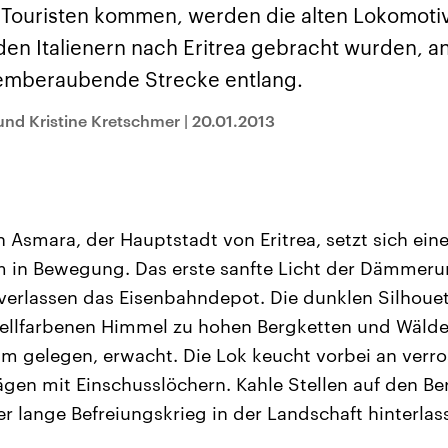
sen und
Hintergründe
Hintergründe
Touristen kommen, werden die alten Lokomoti
Der Überfall der
Der Iran – seit der
rgründe
haftlich und
palästinensischen
Islamischen Revolu
den Italienern nach Eritrea gebracht wurden, a
risch gehören die
Terrororganisation
1979 auch Islamisc
igten Staaten zu
Hamas im Oktober 2023
Republik Iran – ist e
temberaubende Strecke entlang.
ächtigsten
auf Israel hat in der
von einem
n der Erde, mit
Region wieder die
Religionsführer auto
 Einfluss auf das
Gewalt entfacht. Israel
regierter Staat im 
 und Kristine Kretschmer
|
20.01.2013
le Weltgeschehen.
möchte die Hamas
Osten. Eine Feindsc
zerstören. Diese wird wie
zu Israel und zu de
die Hisbollah im Libanon
ist fest in der
vom Iran unterstützt.
Staatsideologie
verankert.
In Asmara, der Hauptstadt von Eritrea, setzt sich ein
 in Bewegung. Das erste sanfte Licht der Dämmerun
 verlassen das Eisenbahndepot. Die dunklen Silhoue
tellfarbenen Himmel zu hohen Bergketten und Wäld
0 m gelegen, erwacht. Die Lok keucht vorbei an verr
ägen mit Einschusslöchern. Kahle Stellen auf den B
r lange Befreiungskrieg in der Landschaft hinterlas