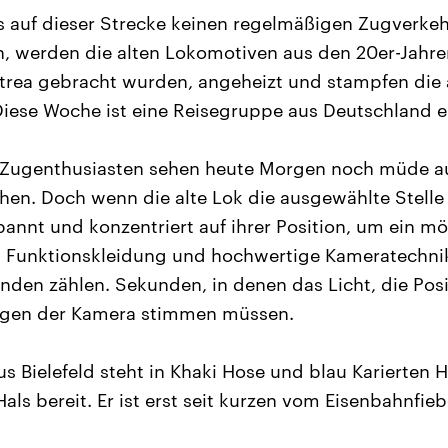
es auf dieser Strecke keinen regelmäßigen Zugverke
, werden die alten Lokomotiven aus den 20er-Jahre
ritrea gebracht wurden, angeheizt und stampfen d
Diese Woche ist eine Reisegruppe aus Deutschland e
r Zugenthusiasten sehen heute Morgen noch müde au
hen. Doch wenn die alte Lok die ausgewählte Stelle 
pannt und konzentriert auf ihrer Position, um ein mö
n. Funktionskleidung und hochwertige Kameratechn
nden zählen. Sekunden, in denen das Licht, die Pos
ungen der Kamera stimmen müssen.
us Bielefeld steht in Khaki Hose und blau Karierten
s bereit. Er ist erst seit kurzen vom Eisenbahnfiebe