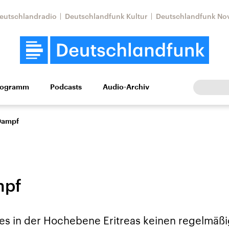
eutschlandradio
Deutschlandfunk Kultur
Deutschlandfunk No
rogramm
Podcasts
Audio-Archiv
Wirtschaft
Wissen
Kultur
Europa
Gesellschaf
Dampf
mpf
Nahostkonflikt
Iran
t es in der Hochebene Eritreas keinen regelmä
le Beiträge,
Aktuelle Lage und
Aktuelle Lage und