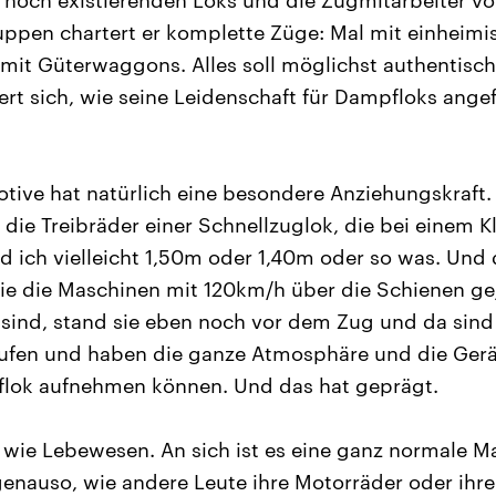
 noch existierenden Loks und die Zugmitarbeiter vor
uppen chartert er komplette Züge: Mal mit einheimi
mit Güterwaggons. Alles soll möglichst authentisch
nert sich, wie seine Leidenschaft für Dampfloks ange
tive hat natürlich eine besondere Anziehungskraft
s die Treibräder einer Schnellzuglok, die bei einem 
 ich vielleicht 1,50m oder 1,40m oder so was. Und
e die Maschinen mit 120km/h über die Schienen geja
nd, stand sie eben noch vor dem Zug und da sind w
aufen und haben die ganze Atmosphäre und die Ger
lok aufnehmen können. Und das hat geprägt.
h wie Lebewesen. An sich ist es eine ganz normale M
 genauso, wie andere Leute ihre Motorräder oder ihr