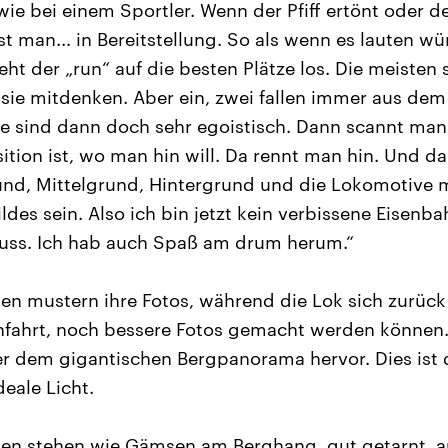
 wie bei einem Sportler. Wenn der Pfiff ertönt oder de
t man... in Bereitstellung. So als wenn es lauten wür
geht der „run“ auf die besten Plätze los. Die meisten 
ss sie mitdenken. Aber ein, zwei fallen immer aus d
e sind dann doch sehr egoistisch. Dann scannt ma
ition ist, wo man hin will. Da rennt man hin. Und d
nd, Mittelgrund, Hintergrund und die Lokomotive m
ldes sein. Also ich bin jetzt kein verbissene Eisenbah
muss. Ich hab auch Spaß am drum herum.“
en mustern ihre Fotos, während die Lok sich zurück 
nfahrt, noch bessere Fotos gemacht werden können.
er dem gigantischen Bergpanorama hervor. Dies ist 
eale Licht.
ten stehen wie Gämsen am Berghang, gut getarnt,