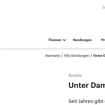
D
Themen
Sendungen
P
Die Nachrichten
Politik
/
/
Startseite
Alle Sendungen
Unter 
Hörspiel und Feature
Musik
Archiv
Unter Da
Landtagswahl Sachsen-
USA
Seit Jahren gib
Anhalt 2026
Aktuel