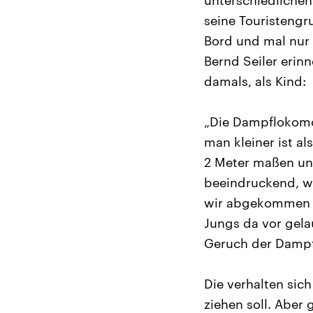
unterschiedlichen
seine Touristengr
Bord und mal nur 
Bernd Seiler erin
damals, als Kind:
„Die Dampflokomo
man kleiner ist al
2 Meter maßen und
beeindruckend, wi
wir abgekommen si
Jungs da vor gel
Geruch der Dampf
Die verhalten sic
ziehen soll. Aber