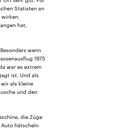
 Ort sehr gut. Für
schen Statisten an
 wirken.
fangen hat,
. Besonders wenn
Klassenausflug 1975
 da war es extrem
gt ist. Und als
ir als kleine
äusche und den
aschine, die Züge
e Auto hätscheln