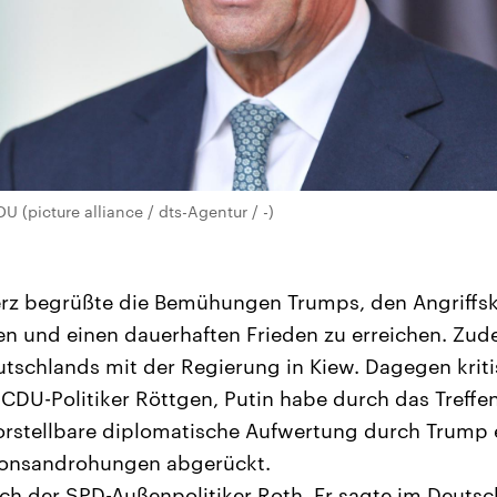
 (picture alliance / dts-Agentur / -)
rz begrüßte die Bemühungen Trumps, den Angriffsk
n und einen dauerhaften Frieden zu erreichen. Zude
utschlands mit der Regierung in Kiew. Dagegen kriti
 CDU-Politiker Röttgen, Putin habe durch das Treffen
stellbare diplomatische Aufwertung durch Trump er
ionsandrohungen abgerückt.
ich der SPD-Außenpolitiker Roth. Er sagte im Deuts