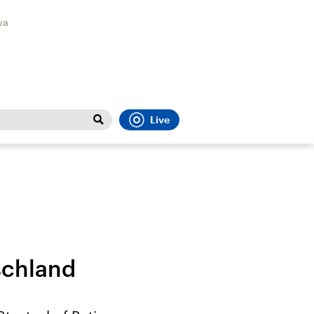
va
Live
Close
t
Sport
Menu
schland
Faktenchecks
Bundesregierung
Migrati
In unseren Faktenchecks
Aktuelle Berichte und
Flucht