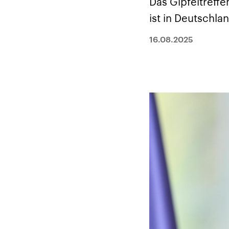
Das Gipfeltreff
Alle Informationen
Analy
Sachsen-Anhalt wählt
Hinte
ist in Deutschla
am 6. September 2026
Wirtsc
einen neuen Landtag.
militä
Seit 2021 wird das
Verein
16.08.2025
Bundesland von einer
den m
Koalition aus CDU, SPD
Länder
und FDP regiert.-
großem
Umfragen, Prognosen,
aktuel
Wahlprogramme,
aktuelle Berichte und
Hintergründe zu den
Parteien und Kandidaten
der anstehenden Wahl.