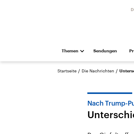
D
Themen
Sendungen
P
Die Nachrichten
Politik
/
/
Startseite
Die Nachrichten
Unters
Hörspiel und Feature
Musik
Nach Trump-Put
Unterschi
Landtagswahl Sachsen-
USA
Anhalt 2026
Aktuel