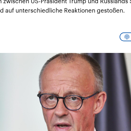
en zwischen US-Präsident Trump und Russlands 
sen und
Hintergründe
Hintergründe
Der Überfall der
Der Iran – seit der
rgründe
nd auf unterschiedliche Reaktionen gestoßen.
haftlich und
palästinensischen
Islamischen Revolu
risch gehören die
Terrororganisation
1979 auch Islamisc
igten Staaten zu
Hamas im Oktober 2023
Republik Iran – ist e
ächtigsten
auf Israel hat in der
von einem
n der Erde, mit
Region wieder die
Religionsführer auto
 Einfluss auf das
Gewalt entfacht. Israel
regierter Staat im 
le Weltgeschehen.
möchte die Hamas
Osten. Eine Feindsc
zerstören. Diese wird wie
zu Israel und zu de
die Hisbollah im Libanon
ist fest in der
vom Iran unterstützt.
Staatsideologie
verankert.