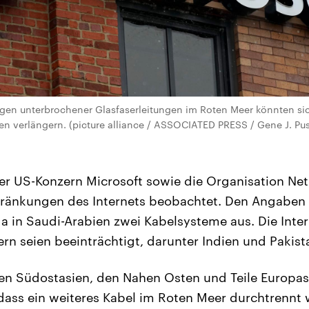
wegen unterbrochener Glasfaserleitungen im Roten Meer könnten si
n verlängern. (picture alliance / ASSOCIATED PRESS / Gene J. Pus
er US-Konzern Microsoft sowie die Organisation Net
hränkungen des Internets beobachtet. Den Angaben n
a in Saudi-Arabien zwei Kabelsysteme aus. Die Int
rn seien beeinträchtigt, darunter Indien und Pakist
en Südostasien, den Nahen Osten und Teile Europas
 dass ein weiteres Kabel im Roten Meer durchtrennt 