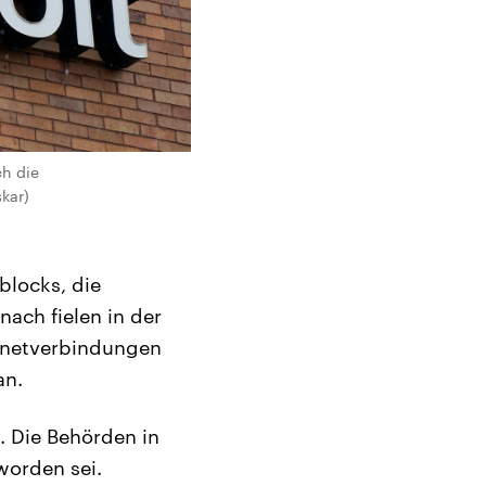
ch die
kar)
blocks, die
ach fielen in der
ernetverbindungen
an.
. Die Behörden in
worden sei.