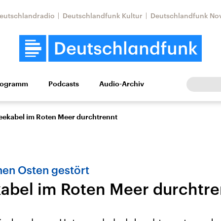
eutschlandradio
Deutschlandfunk Kultur
Deutschlandfunk No
rogramm
Podcasts
Audio-Archiv
Wirtschaft
Wissen
Kultur
Europa
Gesellschaf
eekabel im Roten Meer durchtrennt
hen Osten gestört
abel im Roten Meer durchtre
Nahostkonflikt
Iran
le Beiträge,
Aktuelle Lage und
Aktuelle Lage und