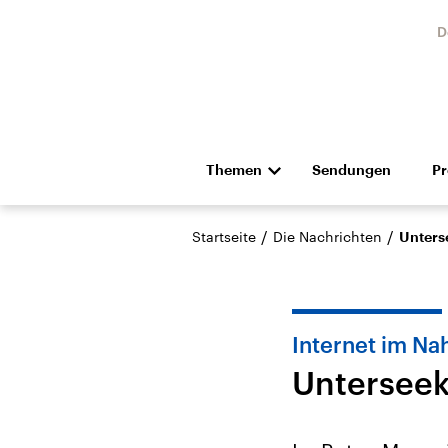
D
Themen
Sendungen
P
Die Nachrichten
Politik
/
/
Startseite
Die Nachrichten
Unters
Hörspiel und Feature
Musik
Internet im Na
Unterseek
Landtagswahl Sachsen-
USA
Anhalt 2026
Aktuel