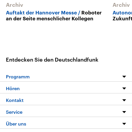
Archiv
Archiv
Auftakt der Hannover Messe
Roboter
Autono
an der Seite menschlicher Kollegen
Zukunf
Entdecken Sie den Deutschlandfunk
Programm
Programm
Hören
Alle Sendungen
Livestream
Kontakt
Die Nachrichten
Audios
Hörerservice
Service
Nachrichtenleicht
Podcasts
Social Media
FAQ
Über uns
Neue Beiträge auf dlf.de
Deutschlandfunk App
Newsletter