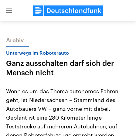
Close
menu
Archiv
Themen
Unterwegs im Roboterauto
Ganz ausschalten darf sich der
Mensch nicht
Wenn es um das Thema autonomes Fahren
geht, ist Niedersachsen – Stammland des
Landtagswahl Sachsen-Anhalt
USA
Autobauers VW – ganz vorne mit dabei.
2026
Aktuelle Beiträge, Analys
Alle Informationen
Hintergründe
Geplant ist eine 280 Kilometer lange
Sachsen-Anhalt wählt am 6.
Wirtschaftlich und militäri
September 2026 einen neuen
gehören die Vereinigten S
Teststrecke auf mehreren Autobahnen, auf
Landtag. Seit 2021 wird das
den mächtigsten Ländern 
denen Roboterfahrzeuge erprobt werden
Bundesland von einer Koalition aus
mit großem Einfluss auf d