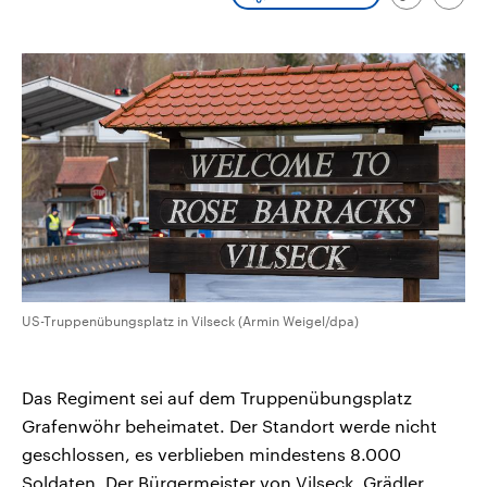
Link
Emai
aktuelle Weltgeschehen.
Diese wird wie die Hisboll
kopieren/te
Libanon vom Iran unterstüt
Sendungen
Programm
Podcasts
Audio-Archiv
US-Truppenübungsplatz in Vilseck (Armin Weigel/dpa)
Das Regiment sei auf dem Truppenübungsplatz
Grafenwöhr beheimatet. Der Standort werde nicht
geschlossen, es verblieben mindestens 8.000
Soldaten. Der Bürgermeister von Vilseck, Grädler,