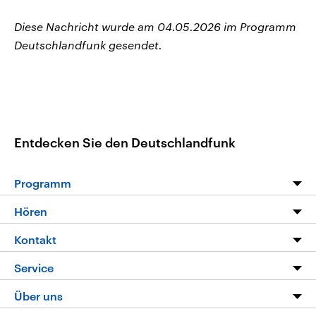
Diese Nachricht wurde am 04.05.2026 im Programm
Deutschlandfunk gesendet.
Entdecken Sie den Deutschlandfunk
Programm
Programm
Hören
Alle Sendungen
Livestream
Kontakt
Die Nachrichten
Audios
Hörerservice
Service
Nachrichtenleicht
Podcasts
Social Media
FAQ
Über uns
Neue Beiträge auf dlf.de
Deutschlandfunk App
Newsletter