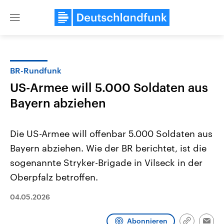
Close
menu
BR-Rundfunk
Themen
US-Armee will 5.000 Soldaten aus
Bayern abziehen
Die US-Armee will offenbar 5.000 Soldaten aus
Bayern abziehen. Wie der BR berichtet, ist die
sogenannte Stryker-Brigade in Vilseck in der
USA
Nahostkonflikt
Oberpfalz betroffen.
Aktuelle Beiträge, Analysen und
Aktuelle Lage und Hinter
Der Überfall der palästine
Hintergründe
04.05.2026
Wirtschaftlich und militärisch
Terrororganisation Hamas
gehören die Vereinigten Staaten zu
Oktober 2023 auf Israel ha
den mächtigsten Ländern der Erde,
Region wieder die Gewalt 
Abonnieren
mit großem Einfluss auf das
Israel möchte die Hamas z