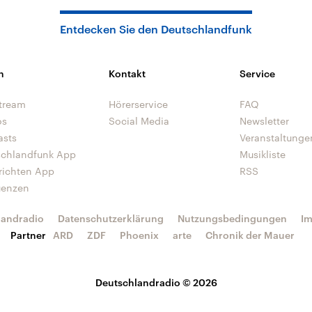
Entdecken Sie den Deutschlandfunk
n
Kontakt
Service
tream
Hörerservice
FAQ
os
Social Media
Newsletter
asts
Veranstaltunge
schlandfunk App
Musikliste
richten App
RSS
uenzen
landradio
Datenschutzerklärung
Nutzungsbedingungen
I
Partner
ARD
ZDF
Phoenix
arte
Chronik der Mauer
Deutschlandradio © 2026