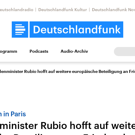
eutschlandradio
Deutschlandfunk Kultur
Deutschlandfunk No
rogramm
Podcasts
Audio-Archiv
Wirtschaft
Wissen
Kultur
Europa
Gesellschaf
enminister Rubio hofft auf weitere europäische Beteiligung an 
 in Paris
inister Rubio hofft auf weit
Nahostkonflikt
Iran
le Beiträge,
Aktuelle Lage und
Aktuelle Lage und