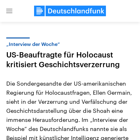
Close
menu
„Interview der Woche“
Themen
US-Beauftragte für Holocaust
kritisiert Geschichtsverzerrung
Die Sondergesandte der US-amerikanischen
Regierung für Holocaustfragen, Ellen Germain,
sieht in der Verzerrung und Verfälschung der
USA
Nahostkonflikt
Geschichtsdarstellung über die Shoah eine
Aktuelle Beiträge, Analysen und
Aktuelle Lage und Hinter
immense Herausforderung. Im „Interview der
Der Überfall der palästine
Hintergründe
Wirtschaftlich und militärisch
Terrororganisation Hamas
Woche“ des Deutschlandfunks nannte sie als
gehören die Vereinigten Staaten zu
Oktober 2023 auf Israel ha
den mächtigsten Ländern der Erde,
Region wieder die Gewalt 
Beispiel mit künstlicher Intelligenz generierte
mit großem Einfluss auf das
Israel möchte die Hamas z