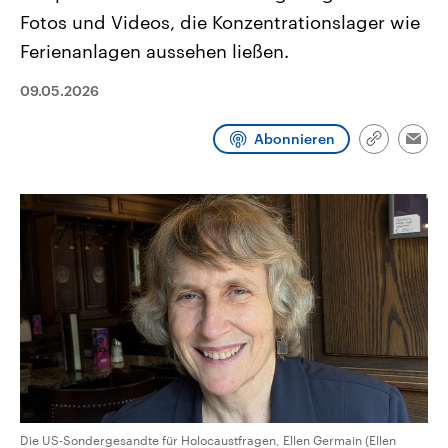
aktuelle Weltgeschehen.
Diese wird wie die Hisboll
Fotos und Videos, die Konzentrationslager wie
Libanon vom Iran unterstüt
Ferienanlagen aussehen ließen.
Sendungen
Programm
Podcasts
09.05.2026
Audio-Archiv
Abonnieren
Link
Emai
kopieren/te
Die US-Sondergesandte für Holocaustfragen, Ellen Germain (Ellen