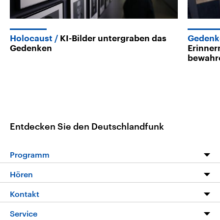
Holocaust
KI-Bilder untergraben das
Gedenk
Gedenken
Erinner
bewahr
Entdecken Sie den Deutschlandfunk
Programm
Programm
Hören
Alle Sendungen
Livestream
Kontakt
Die Nachrichten
Audios
Hörerservice
Service
Nachrichtenleicht