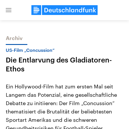
Close
menu
Archiv
Themen
US-Film „Concussion“
Die Entlarvung des Gladiatoren-
Ethos
Ein Hollywood-Film hat zum ersten Mal seit
Langem das Potenzial, eine gesellschaftliche
Landtagswahl Sachsen-Anhalt
USA
Debatte zu initiieren: Der Film „Concussion“
2026
Aktuelle Beiträge, Analys
Alle Informationen
Hintergründe
thematisiert die Brutalität der beliebtesten
Sachsen-Anhalt wählt am 6.
Wirtschaftlich und militäri
September 2026 einen neuen
gehören die Vereinigten S
Sportart Amerikas und die schweren
Landtag. Seit 2021 wird das
den mächtigsten Ländern 
Gesundheitsrisiken für Football-Spieler.
Bundesland von einer Koalition aus
mit großem Einfluss auf d