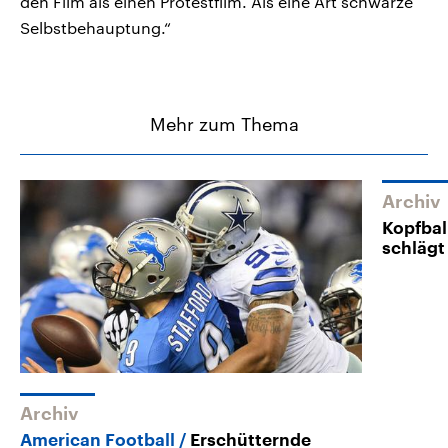
den Film als einen Protestfilm. Als eine Art schwarze
Selbstbehauptung.“
Mehr zum Thema
Archiv
Kopfbal
schlägt
Archiv
American Football
Erschütternde