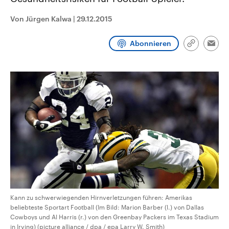
CDU, SPD und FDP regiert.-
aktuelle Weltgeschehen.
Umfragen, Prognosen,
Von Jürgen Kalwa
|
29.12.2015
Wahlprogramme, aktuelle Berichte
Sendungen
Programm
Podcasts
und Hintergründe zu den Parteien
und Kandidaten der anstehenden
Abonnieren
Wahl.
Link
Emai
kopieren/te
Audio-Archiv
Kann zu schwerwiegenden Hirnverletzungen führen: Amerikas
beliebteste Sportart Football (Im Bild: Marion Barber (l.) von Dallas
Cowboys und Al Harris (r.) von den Greenbay Packers im Texas Stadium
in Irving) (picture alliance / dpa / epa Larry W. Smith)