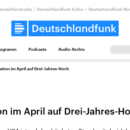
eutschlandradio
Deutschlandfunk Kultur
Deutschlandfunk No
rogramm
Podcasts
Audio-Archiv
Wirtschaft
Wissen
Kultur
Europa
Gesellschaf
ation im April auf Drei-Jahres-Hoch
on im April auf Drei-Jahres-H
tkonflikt
Iran
Faktenchecks
In unseren Faktenc
lle Lage und
Aktuelle Lage und