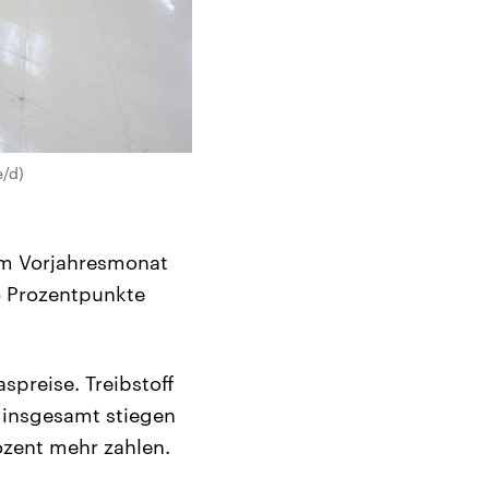
e/d)
zum Vorjahresmonat
6 Prozentpunkte
spreise. Treibstoff
e insgesamt stiegen
ozent mehr zahlen.