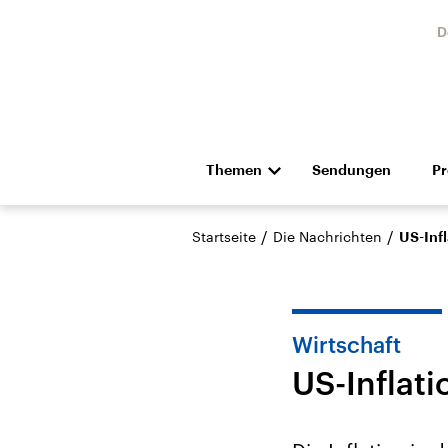
D
Themen
Sendungen
P
Die Nachrichten
Politik
/
/
Startseite
Die Nachrichten
US-Infl
Hörspiel und Feature
Musik
Wirtschaft
US-Inflati
USA
Nahos
Aktuelle Beiträge,
Aktue