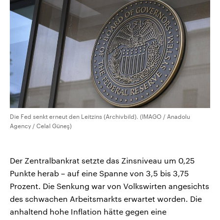
CDU, SPD und FDP regiert.-
aktuelle Weltgeschehen.
Umfragen, Prognosen,
Wahlprogramme, aktuelle Berichte
Sendungen
Programm
Podcasts
und Hintergründe zu den Parteien
und Kandidaten der anstehenden
Wahl.
Audio-Archiv
Die Fed senkt erneut den Leitzins (Archivbild). (IMAGO / Anadolu
Agency / Celal Güneş)
Der Zentralbankrat setzte das Zinsniveau um 0,25
Punkte herab – auf eine Spanne von 3,5 bis 3,75
Prozent. Die Senkung war von Volkswirten angesichts
des schwachen Arbeitsmarkts erwartet worden. Die
anhaltend hohe Inflation hätte gegen eine