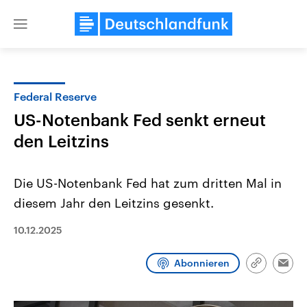
Close
menu
Federal Reserve
Themen
US-Notenbank Fed senkt erneut
den Leitzins
Die US-Notenbank Fed hat zum dritten Mal in
diesem Jahr den Leitzins gesenkt.
10.12.2025
Landtagswahl Sachsen-Anhalt
USA
2026
Aktuelle Beiträge, Analys
Alle Informationen
Hintergründe
Abonnieren
Link
Emai
Sachsen-Anhalt wählt am 6.
Wirtschaftlich und militäri
kopieren/te
September 2026 einen neuen
gehören die Vereinigten S
Landtag. Seit 2021 wird das
den mächtigsten Ländern 
Bundesland von einer Koalition aus
mit großem Einfluss auf d