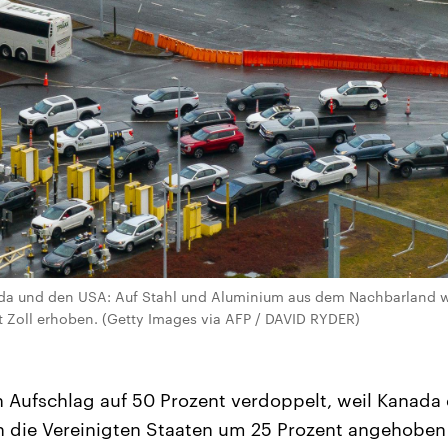
a und den USA: Auf Stahl und Aluminium aus dem Nachbarland wi
 Zoll erhoben. (Getty Images via AFP / DAVID RYDER)
n Aufschlag auf 50 Prozent verdoppelt, weil Kanada d
 die Vereinigten Staaten um 25 Prozent angehoben 