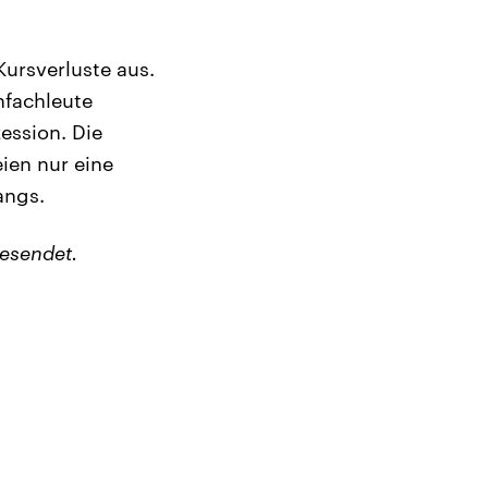
Kursverluste aus.
nfachleute
zession. Die
ien nur eine
angs.
esendet.