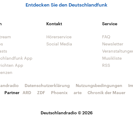
Entdecken Sie den Deutschlandfunk
n
Kontakt
Service
tream
Hörerservice
FAQ
os
Social Media
Newsletter
asts
Veranstaltunge
schlandfunk App
Musikliste
richten App
RSS
uenzen
landradio
Datenschutzerklärung
Nutzungsbedingungen
I
Partner
ARD
ZDF
Phoenix
arte
Chronik der Mauer
Deutschlandradio © 2026