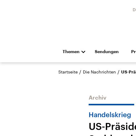
D
Themen
Sendungen
P
Die Nachrichten
Politik
/
/
Startseite
Die Nachrichten
US-Prä
Hörspiel und Feature
Musik
Archiv
Handelskrieg
US-Präsid
Landtagswahl Sachsen-
USA
Anhalt 2026
Aktuel