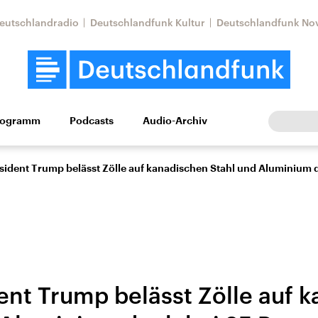
eutschlandradio
Deutschlandfunk Kultur
Deutschlandfunk No
rogramm
Podcasts
Audio-Archiv
Wirtschaft
Wissen
Kultur
Europa
Gesellschaf
sident Trump belässt Zölle auf kanadischen Stahl und Aluminium 
ent Trump belässt Zölle auf 
Nahostkonflikt
Iran
le Beiträge,
Aktuelle Lage und
Aktuelle Lage und