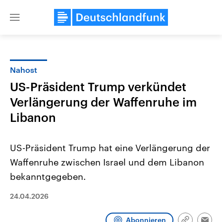
Close
menu
Nahost
Themen
US-Präsident Trump verkündet
Verlängerung der Waffenruhe im
Libanon
US-Präsident Trump hat eine Verlängerung der
Waffenruhe zwischen Israel und dem Libanon
Landtagswahl Sachsen-Anhalt
USA
bekanntgegeben.
2026
Aktuelle Beiträge, Analys
Alle Informationen
Hintergründe
24.04.2026
Sachsen-Anhalt wählt am 6.
Wirtschaftlich und militäri
September 2026 einen neuen
gehören die Vereinigten S
Landtag. Seit 2021 wird das
den mächtigsten Ländern 
Abonnieren
Bundesland von einer Koalition aus
mit großem Einfluss auf d