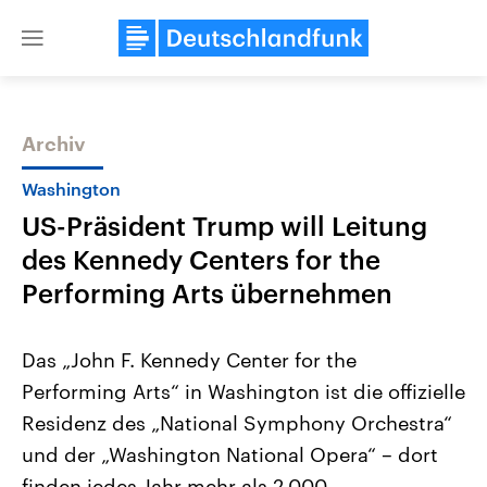
Close
menu
Archiv
Themen
Washington
US-Präsident Trump will Leitung
des Kennedy Centers for the
Performing Arts übernehmen
Das „John F. Kennedy Center for the
Landtagswahl Sachsen-Anhalt
USA
Performing Arts“ in Washington ist die offizielle
2026
Aktuelle Beiträge, Analys
Alle Informationen
Hintergründe
Residenz des „National Symphony Orchestra“
Sachsen-Anhalt wählt am 6.
Wirtschaftlich und militäri
September 2026 einen neuen
gehören die Vereinigten S
und der „Washington National Opera“ – dort
Landtag. Seit 2021 wird das
den mächtigsten Ländern 
Bundesland von einer Koalition aus
finden jedes Jahr mehr als 2.000
mit großem Einfluss auf d