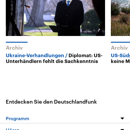
Archiv
Archiv
Ukraine-Verhandlungen
Diplomat: US-
US-Süd
Unterhändlern fehlt die Sachkenntnis
keine 
Entdecken Sie den Deutschlandfunk
Programm
Programm
Hören