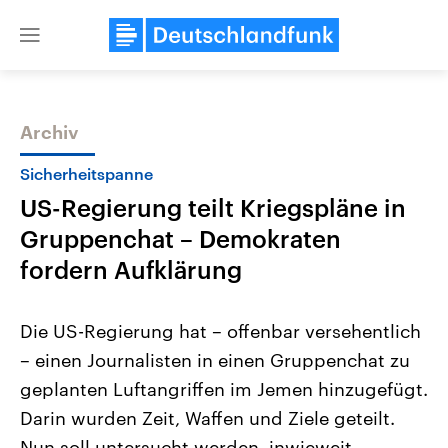
Close
menu
Archiv
Themen
Sicherheitspanne
US-Regierung teilt Kriegspläne in
Gruppenchat – Demokraten
fordern Aufklärung
Die US-Regierung hat – offenbar versehentlich
Landtagswahl Sachsen-Anhalt
USA
– einen Journalisten in einen Gruppenchat zu
2026
Aktuelle Beiträge, Analys
Alle Informationen
Hintergründe
geplanten Luftangriffen im Jemen hinzugefügt.
Sachsen-Anhalt wählt am 6.
Wirtschaftlich und militäri
September 2026 einen neuen
gehören die Vereinigten S
Darin wurden Zeit, Waffen und Ziele geteilt.
Landtag. Seit 2021 wird das
den mächtigsten Ländern 
Bundesland von einer Koalition aus
Nun soll untersucht werden, inwieweit
mit großem Einfluss auf d