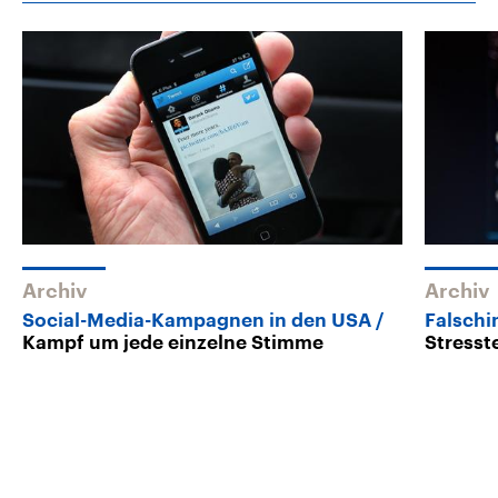
Archiv
Archiv
Social-Media-Kampagnen in den USA
Falschi
Kampf um jede einzelne Stimme
Stresst