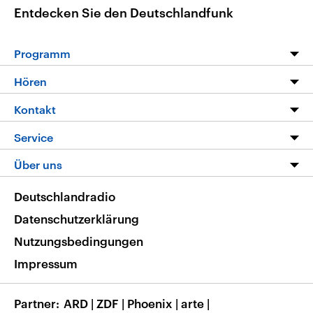
Entdecken Sie den Deutschlandfunk
Programm
Programm
Hören
Alle Sendungen
Livestream
Kontakt
Die Nachrichten
Audios
Hörerservice
Service
Nachrichtenleicht
Podcasts
Social Media
FAQ
Über uns
Neue Beiträge auf dlf.de
Deutschlandfunk App
Newsletter
Deutschlandradio
Themen-Schwerpunkte
Nachrichten App
Deutschlandradio
Veranstaltungen
Presse
Frequenzen
Datenschutzerklärung
Musikliste
Ausbildung und Karriere
Nutzungsbedingungen
RSS
Transparenz
Impressum
Korrekturen
Barrierefreiheit
Partner
ARD
|
ZDF
|
Phoenix
|
arte
|