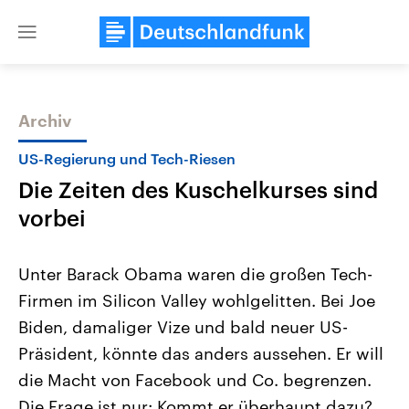
Close
menu
Archiv
Themen
US-Regierung und Tech-Riesen
Die Zeiten des Kuschelkurses sind
vorbei
Unter Barack Obama waren die großen Tech-
Firmen im Silicon Valley wohlgelitten. Bei Joe
Landtagswahl Sachsen-Anhalt
USA
Biden, damaliger Vize und bald neuer US-
2026
Aktuelle Beiträge, Analys
Alle Informationen
Hintergründe
Präsident, könnte das anders aussehen. Er will
Sachsen-Anhalt wählt am 6.
Wirtschaftlich und militäri
September 2026 einen neuen
gehören die Vereinigten S
die Macht von Facebook und Co. begrenzen.
Landtag. Seit 2021 wird das
den mächtigsten Ländern 
Die Frage ist nur: Kommt er überhaupt dazu?
Bundesland von einer Koalition aus
mit großem Einfluss auf d