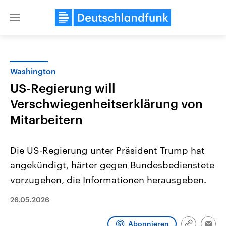
Close
menu
Washington
Themen
US-Regierung will
Verschwiegenheitserklärung von
Mitarbeitern
Die US-Regierung unter Präsident Trump hat
angekündigt, härter gegen Bundesbedienstete
Landtagswahl Sachsen-Anhalt
USA
vorzugehen, die Informationen herausgeben.
2026
Aktuelle Beiträge, Analys
Alle Informationen
Hintergründe
26.05.2026
Sachsen-Anhalt wählt am 6.
Wirtschaftlich und militäri
September 2026 einen neuen
gehören die Vereinigten S
Landtag. Seit 2021 wird das
den mächtigsten Ländern 
Abonnieren
Bundesland von einer Koalition aus
mit großem Einfluss auf d