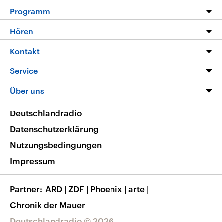
Programm
Programm
Hören
Alle Sendungen
Livestream
Kontakt
Die Nachrichten
Audios
Hörerservice
Service
Nachrichtenleicht
Podcasts
Social Media
FAQ
Über uns
Neue Beiträge auf dlf.de
Deutschlandfunk App
Newsletter
Deutschlandradio
Themen-Schwerpunkte
Nachrichten App
Deutschlandradio
Veranstaltungen
Presse
Frequenzen
Datenschutzerklärung
Musikliste
Ausbildung und Karriere
Nutzungsbedingungen
RSS
Transparenz
Impressum
Korrekturen
Barrierefreiheit
Partner
ARD
|
ZDF
|
Phoenix
|
arte
|
Chronik der Mauer
Deutschlandradio © 2026