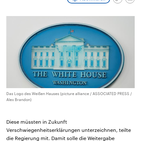
Link
Emai
CDU, SPD und FDP regiert.-
aktuelle Weltgeschehen.
kopieren/te
Umfragen, Prognosen,
Wahlprogramme, aktuelle Berichte
Sendungen
Programm
Podcasts
und Hintergründe zu den Parteien
und Kandidaten der anstehenden
Wahl.
Audio-Archiv
Das Logo des Weißen Hauses (picture alliance / ASSOCIATED PRESS /
Alex Brandon)
Diese müssten in Zukunft
Verschwiegenheitserklärungen unterzeichnen, teilte
die Regierung mit. Damit solle die Weitergabe