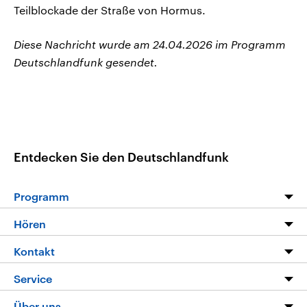
Teilblockade der Straße von Hormus.
Diese Nachricht wurde am 24.04.2026 im Programm
Deutschlandfunk gesendet.
Entdecken Sie den Deutschlandfunk
Programm
Programm
Hören
Alle Sendungen
Livestream
Kontakt
Die Nachrichten
Audios
Hörerservice
Service
Nachrichtenleicht
Podcasts
Social Media
FAQ
Über uns