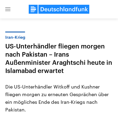
Close
menu
Iran-Krieg
Themen
US-Unterhändler fliegen morgen
nach Pakistan – Irans
Außenminister Araghtschi heute in
Islamabad erwartet
Die US-Unterhändler Witkoff und Kushner
Landtagswahl Sachsen-Anhalt
USA
fliegen morgen zu erneuten Gesprächen über
2026
Aktuelle Beiträge, Analys
Alle Informationen
Hintergründe
ein mögliches Ende des Iran-Kriegs nach
Sachsen-Anhalt wählt am 6.
Wirtschaftlich und militäri
September 2026 einen neuen
gehören die Vereinigten S
Pakistan.
Landtag. Seit 2021 wird das
den mächtigsten Ländern 
Bundesland von einer Koalition aus
mit großem Einfluss auf d