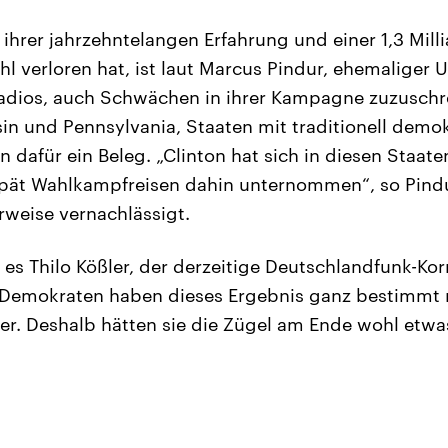
 ihrer jahrzehntelangen Erfahrung und einer 1,3 Mill
 verloren hat, ist laut Marcus Pindur, ehemaliger
adios, auch Schwächen in ihrer Kampagne zuzuschr
sin und Pennsylvania, Staaten mit traditionell demo
n dafür ein Beleg. „Clinton hat sich in diesen Staate
spät Wahlkampfreisen dahin unternommen“, so Pindu
weise vernachlässigt.
 es Thilo Kößler, der derzeitige Deutschlandfunk-Ko
 Demokraten haben dieses Ergebnis ganz bestimmt n
ler. Deshalb hätten sie die Zügel am Ende wohl etwa