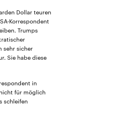
iarden Dollar teuren
 USA-Korrespondent
eiben. Trumps
kratischer
n sehr sicher
r. Sie habe diese
rrespondent in
icht für möglich
s schleifen