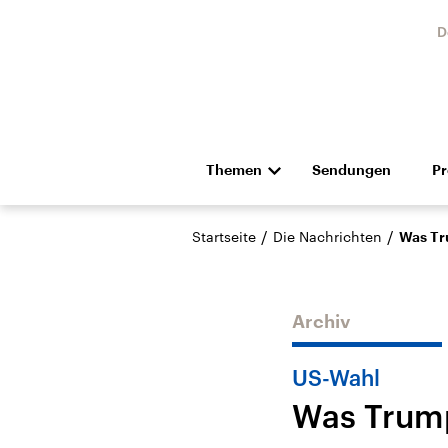
D
Themen
Sendungen
P
Die Nachrichten
Politik
/
/
Startseite
Die Nachrichten
Was Tr
Hörspiel und Feature
Musik
Archiv
US-Wahl
Was Trum
Landtagswahl Sachsen-
USA
Anhalt 2026
Aktuel