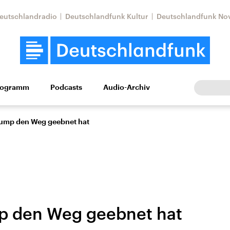
eutschlandradio
Deutschlandfunk Kultur
Deutschlandfunk No
rogramm
Podcasts
Audio-Archiv
Wirtschaft
Wissen
Kultur
Europa
Gesellschaf
ump den Weg geebnet hat
p den Weg geebnet hat
Nahostkonflikt
Iran
le Beiträge,
Aktuelle Lage und
Aktuelle Lage und