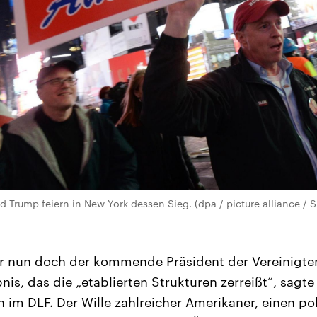
 Trump feiern in New York dessen Sieg. (dpa / picture alliance / S
är nun doch der kommende Präsident der Vereinigte
bnis, das die „etablierten Strukturen zerreißt“, sagt
 im DLF. Der Wille zahlreicher Amerikaner, einen po