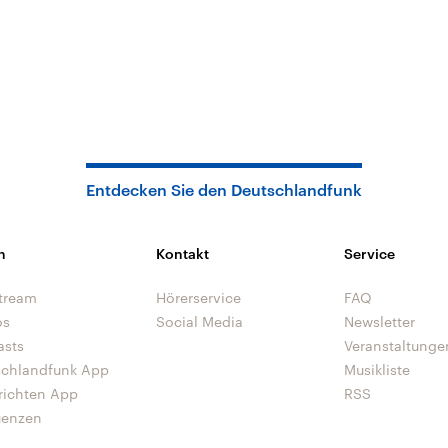
Entdecken Sie den Deutschlandfunk
n
Kontakt
Service
tream
Hörerservice
FAQ
os
Social Media
Newsletter
asts
Veranstaltunge
schlandfunk App
Musikliste
richten App
RSS
uenzen