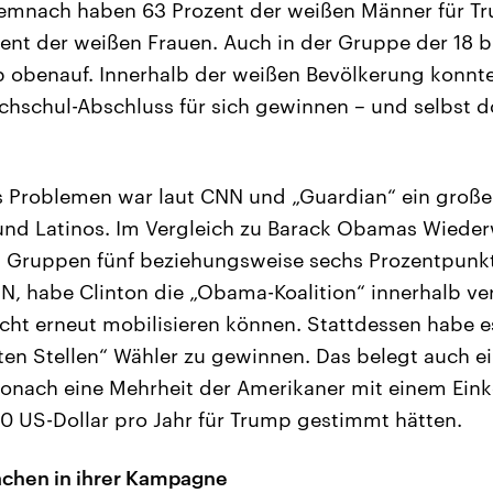
Demnach haben 63 Prozent der weißen Männer für T
ent der weißen Frauen. Auch in der Gruppe der 18 b
 obenauf. Innerhalb der weißen Bevölkerung konnte
chschul-Abschluss für sich gewinnen – und selbst d
s Problemen war laut CNN und „Guardian“ ein große
und Latinos. Im Vergleich zu Barack Obamas Wieder
n Gruppen fünf beziehungsweise sechs Prozentpunkt
N, habe Clinton die „Obama-Koalition“ innerhalb ve
ht erneut mobilisieren können. Stattdessen habe e
ten Stellen“ Wähler zu gewinnen. Das belegt auch e
wonach eine Mehrheit der Amerikaner mit einem Ei
 US-Dollar pro Jahr für Trump gestimmt hätten.
ächen in ihrer Kampagne