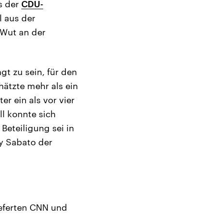
s der
CDU-
l aus der
r Wut an der
gt zu sein, für den
ätzte mehr als ein
er ein als vor vier
ll konnte sich
Beteiligung sei in
ry Sabato der
ieferten CNN und