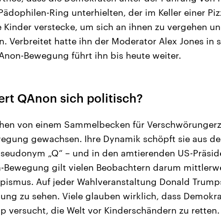
ädophilen-Ring unterhielten, der im Keller einer Piz
 Kinder verstecke, um sich an ihnen zu vergehen un
n. Verbreitet hatte ihn der Moderator Alex Jones i
QAnon-Bewegung führt ihn bis heute weiter.
ert QAnon sich politisch?
chen von einem Sammelbecken für Verschwörungerz
wegung gewachsen. Ihre Dynamik schöpft sie aus d
 Pseudonym „Q“ – und in den amtierenden US-Präsi
Bewegung gilt vielen Beobachtern darum mittlerwei
pismus. Auf jeder Wahlveranstaltung Donald Trumps
ng zu sehen. Viele glauben wirklich, dass Demokra
 versucht, die Welt vor Kinderschändern zu retten