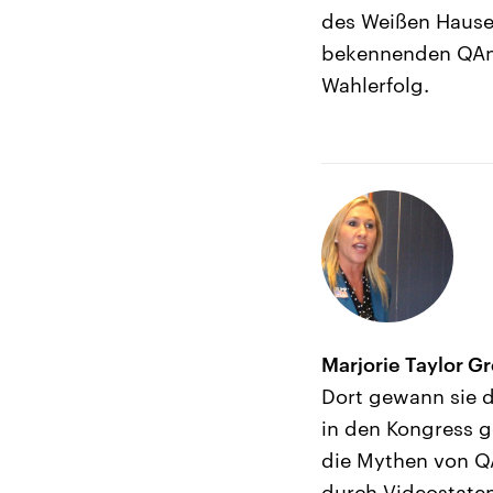
des Weißen Hauses
bekennenden QAnon
Wahlerfolg.
Marjorie Taylor G
Dort gewann sie 
in den Kongress g
die Mythen von Q
durch Videostatem