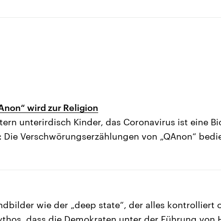
non“ wird zur Religion
ltern unterirdisch Kinder, das Coronavirus ist eine 
r: Die Verschwörungserzählungen von „QAnon“ bedie
dbilder wie der „deep state“, der alles kontrolliert 
hos, dass die Demokraten unter der Führung von Hi