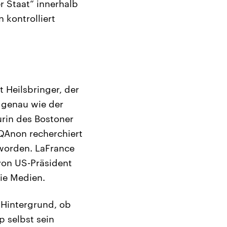
er Staat“ innerhalb
kontrolliert
 Heilsbringer, der
 genau wie der
urin des Bostoner
 QAnon recherchiert
eworden. LaFrance
von US-Präsident
ie Medien.
 Hintergrund, ob
 selbst sein