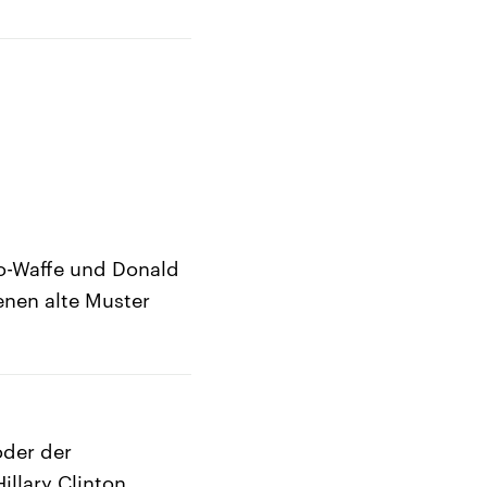
Bio-Waffe und Donald
nen alte Muster
oder der
llary Clinton