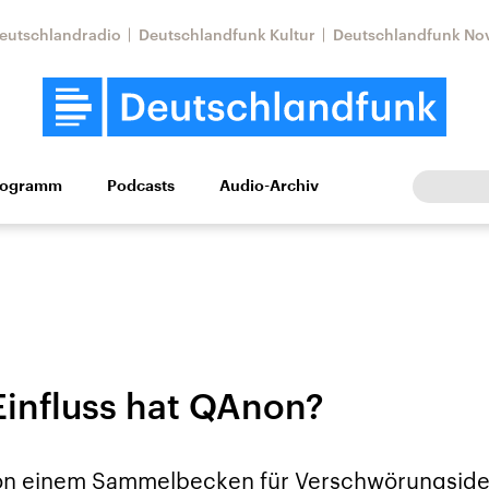
eutschlandradio
Deutschlandfunk Kultur
Deutschlandfunk No
rogramm
Podcasts
Audio-Archiv
Wirtschaft
Wissen
Kultur
Europa
Gesellschaf
influss hat QAnon?
tkonflikt
Iran
Faktenchecks
In unseren Faktenc
lle Lage und
Aktuelle Lage und
n einem Sammelbecken für Verschwörungsideo