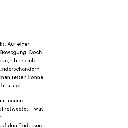
kt. Auf einer
ie Bewegung. Doch
ge, ob er sich
 Kinderschändern
emen retten könne,
htes sei.
mit neuen
l retweetet – was
r
auf den Südrasen