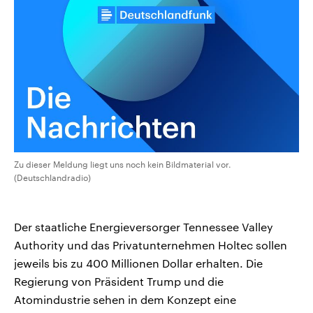
CDU, SPD und FDP regiert.-
aktuelle Weltgeschehen.
Umfragen, Prognosen,
Wahlprogramme, aktuelle Berichte
Sendungen
Programm
Podcasts
und Hintergründe zu den Parteien
und Kandidaten der anstehenden
Wahl.
Audio-Archiv
Zu dieser Meldung liegt uns noch kein Bildmaterial vor.
(Deutschlandradio)
Der staatliche Energieversorger Tennessee Valley
Authority und das Privatunternehmen Holtec sollen
jeweils bis zu 400 Millionen Dollar erhalten. Die
Regierung von Präsident Trump und die
Atomindustrie sehen in dem Konzept eine