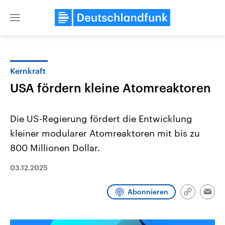
Close
menu
Kernkraft
Themen
USA fördern kleine Atomreaktoren
Die US-Regierung fördert die Entwicklung
kleiner modularer Atomreaktoren mit bis zu
800 Millionen Dollar.
03.12.2025
Landtagswahl Sachsen-Anhalt
USA
2026
Aktuelle Beiträge, Analys
Abonnieren
Alle Informationen
Hintergründe
Link
Emai
Sachsen-Anhalt wählt am 6.
Wirtschaftlich und militäri
kopieren/te
September 2026 einen neuen
gehören die Vereinigten S
Landtag. Seit 2021 wird das
den mächtigsten Ländern 
Bundesland von einer Koalition aus
mit großem Einfluss auf d