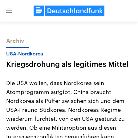
Close
menu
Archiv
Themen
USA-Nordkorea
Kriegsdrohung als legitimes Mittel
Die USA wollen, dass Nordkorea sein
Atomprogramm aufgibt. China braucht
Nordkorea als Puffer zwischen sich und dem
Landtagswahl Sachsen-Anhalt
USA
USA-Freund Südkorea. Nordkoreas Regime
2026
Aktuelle Beiträge, Analys
Alle Informationen
wiederum fürchtet, von den USA gestürzt zu
Hintergründe
Sachsen-Anhalt wählt am 6.
Wirtschaftlich und militäri
werden. Ob eine Militäroption aus diesen
September 2026 einen neuen
gehören die Vereinigten S
Landtag. Seit 2021 wird das
den mächtigsten Ländern 
Interessenskonflikten herausführen kann,
Bundesland von einer Koalition aus
mit großem Einfluss auf d