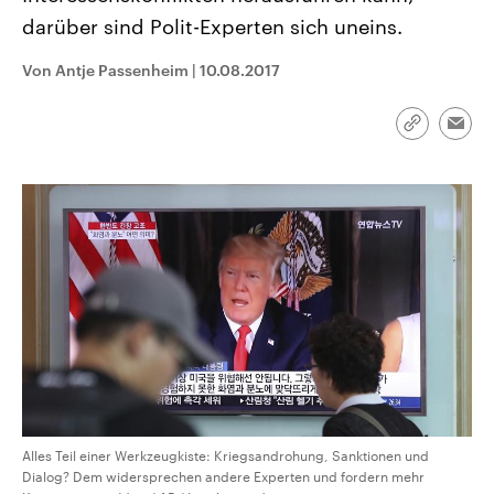
CDU, SPD und FDP regiert.-
aktuelle Weltgeschehen.
darüber sind Polit-Experten sich uneins.
Umfragen, Prognosen,
Wahlprogramme, aktuelle Berichte
Sendungen
Programm
Podcasts
und Hintergründe zu den Parteien
Von Antje Passenheim
|
10.08.2017
und Kandidaten der anstehenden
Wahl.
Audio-Archiv
Link
Emai
kopieren/te
Alles Teil einer Werkzeugkiste: Kriegsandrohung, Sanktionen und
Dialog? Dem widersprechen andere Experten und fordern mehr