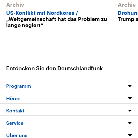
Archiv
Archiv
US-Konflikt mit Nordkorea
Drohun
„Weltgemeinschaft hat das Problem zu
Trump a
lange negiert“
Entdecken Sie den Deutschlandfunk
Programm
Programm
Hören
Alle Sendungen
Livestream
Kontakt
Die Nachrichten
Audios
Hörerservice
Service
Nachrichtenleicht
Podcasts
Social Media
FAQ
Über uns
Neue Beiträge auf dlf.de