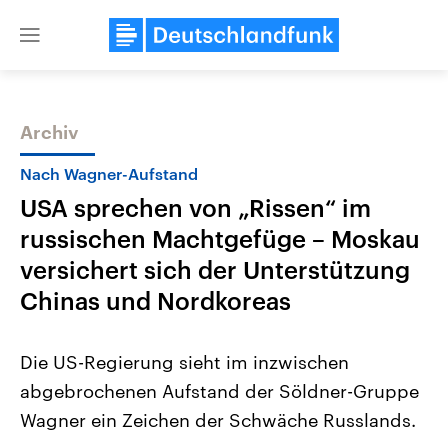
Close
menu
Archiv
Themen
Nach Wagner-Aufstand
USA sprechen von „Rissen“ im
russischen Machtgefüge – Moskau
versichert sich der Unterstützung
Chinas und Nordkoreas
USA
Nahostkonflikt
Die US-Regierung sieht im inzwischen
Aktuelle Beiträge, Analysen und
Aktuelle Lage und Hinter
Der Überfall der palästine
Hintergründe
abgebrochenen Aufstand der Söldner-Gruppe
Wirtschaftlich und militärisch
Terrororganisation Hamas
gehören die Vereinigten Staaten zu
Oktober 2023 auf Israel ha
Wagner ein Zeichen der Schwäche Russlands.
den mächtigsten Ländern der Erde,
Region wieder die Gewalt 
mit großem Einfluss auf das
Israel möchte die Hamas z