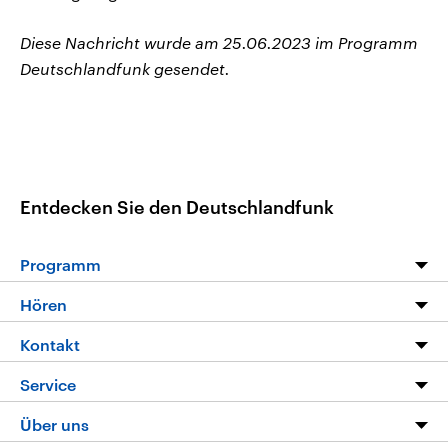
Diese Nachricht wurde am 25.06.2023 im Programm
Deutschlandfunk gesendet.
Entdecken Sie den Deutschlandfunk
Programm
Programm
Hören
Alle Sendungen
Livestream
Kontakt
Die Nachrichten
Audios
Hörerservice
Service
Nachrichtenleicht
Podcasts
Social Media
FAQ
Über uns
Neue Beiträge auf dlf.de
Deutschlandfunk App