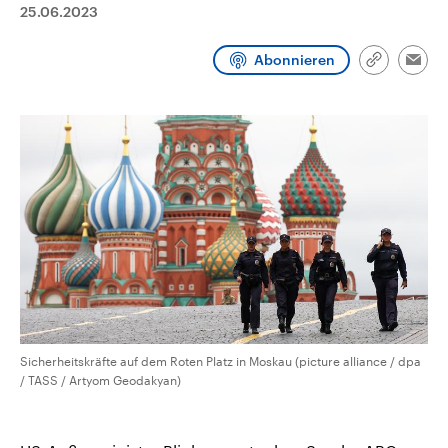
25.06.2023
aktuelle Weltgeschehen.
Diese wird wie die Hisboll
Libanon vom Iran unterstüt
Sendungen
Programm
Podcasts
Abonnieren
Link
Emai
kopieren/te
Audio-Archiv
Sicherheitskräfte auf dem Roten Platz in Moskau (picture alliance / dpa
/ TASS / Artyom Geodakyan)