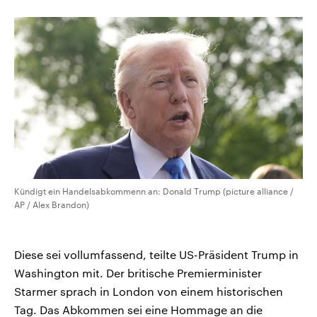
CDU, SPD und FDP regiert.-
aktuelle Weltgeschehen.
Umfragen, Prognosen,
Wahlprogramme, aktuelle Berichte
Sendungen
Programm
Podcasts
und Hintergründe zu den Parteien
und Kandidaten der anstehenden
Wahl.
Audio-Archiv
Kündigt ein Handelsabkommenn an: Donald Trump (picture alliance /
AP / Alex Brandon)
Diese sei vollumfassend, teilte US-Präsident Trump in
Washington mit. Der britische Premierminister
Starmer sprach in London von einem historischen
Tag. Das Abkommen sei eine Hommage an die