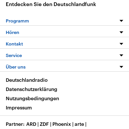
Entdecken Sie den Deutschlandfunk
Programm
Programm
Hören
Alle Sendungen
Livestream
Kontakt
Die Nachrichten
Audios
Hörerservice
Service
Nachrichtenleicht
Podcasts
Social Media
FAQ
Über uns
Neue Beiträge auf dlf.de
Deutschlandfunk App
Newsletter
Deutschlandradio
Themen-Schwerpunkte
Nachrichten App
Deutschlandradio
Veranstaltungen
Presse
Frequenzen
Datenschutzerklärung
Musikliste
Ausbildung und Karriere
Nutzungsbedingungen
RSS
Transparenz
Impressum
Korrekturen
Barrierefreiheit
Partner
ARD
|
ZDF
|
Phoenix
|
arte
|