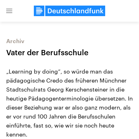
Close
menu
Archiv
Themen
Vater der Berufsschule
„Learning by doing“, so würde man das
pädagogische Credo des früheren Münchner
Stadtschulrats Georg Kerschensteiner in die
heutige Pädagogenterminologie übersetzen. In
dieser Beziehung war er also ganz modern, als
Landtagswahl Sachsen-Anhalt
USA
2026
Aktuelle Beiträge, Analys
er vor rund 100 Jahren die Berufsschulen
Alle Informationen
Hintergründe
Sachsen-Anhalt wählt am 6.
Wirtschaftlich und militäri
einführte, fast so, wie wir sie noch heute
September 2026 einen neuen
gehören die Vereinigten S
Landtag. Seit 2021 wird das
den mächtigsten Ländern 
kennen.
Bundesland von einer Koalition aus
mit großem Einfluss auf d