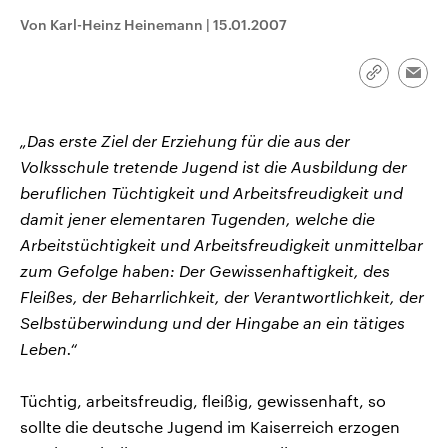
CDU, SPD und FDP regiert.-
aktuelle Weltgeschehen.
Von Karl-Heinz Heinemann
|
15.01.2007
Umfragen, Prognosen,
Wahlprogramme, aktuelle Berichte
Sendungen
Programm
Podcasts
und Hintergründe zu den Parteien
und Kandidaten der anstehenden
Link
Emai
Wahl.
kopieren/te
Audio-Archiv
„Das erste Ziel der Erziehung für die aus der
Volksschule tretende Jugend ist die Ausbildung der
beruflichen Tüchtigkeit und Arbeitsfreudigkeit und
damit jener elementaren Tugenden, welche die
Arbeitstüchtigkeit und Arbeitsfreudigkeit unmittelbar
zum Gefolge haben: Der Gewissenhaftigkeit, des
Fleißes, der Beharrlichkeit, der Verantwortlichkeit, der
Selbstüberwindung und der Hingabe an ein tätiges
Leben.“
Tüchtig, arbeitsfreudig, fleißig, gewissenhaft, so
sollte die deutsche Jugend im Kaiserreich erzogen