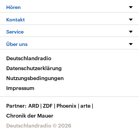
Programm
Hören
Alle Sendungen
Livestream
Kontakt
Die Nachrichten
Audios
Hörerservice
Service
Nachrichtenleicht
Podcasts
Social Media
FAQ
Über uns
Neue Beiträge auf dlf.de
Deutschlandfunk App
Newsletter
Deutschlandradio
Themen-Schwerpunkte
Nachrichten App
Deutschlandradio
Veranstaltungen
Presse
Frequenzen
Datenschutzerklärung
Musikliste
Ausbildung und Karriere
Nutzungsbedingungen
RSS
Transparenz
Impressum
Korrekturen
Barrierefreiheit
Partner
ARD
|
ZDF
|
Phoenix
|
arte
|
Chronik der Mauer
Deutschlandradio © 2026