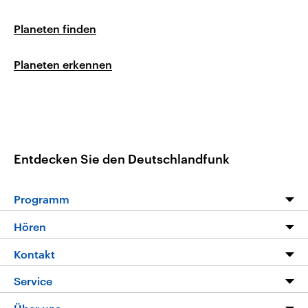
Planeten finden
Planeten erkennen
Entdecken Sie den Deutschlandfunk
Programm
Programm
Hören
Alle Sendungen
Livestream
Kontakt
Die Nachrichten
Audios
Hörerservice
Service
Nachrichtenleicht
Podcasts
Social Media
FAQ