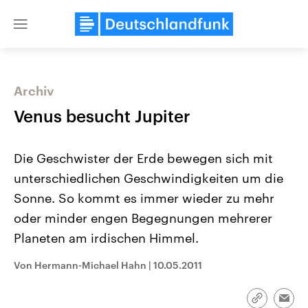
Close
menu
Archiv
Themen
Venus besucht Jupiter
Die Geschwister der Erde bewegen sich mit
unterschiedlichen Geschwindigkeiten um die
Sonne. So kommt es immer wieder zu mehr
oder minder engen Begegnungen mehrerer
Planeten am irdischen Himmel.
Landtagswahl Sachsen-Anhalt
USA
2026
Aktuelle Beiträge, Analys
Alle Informationen
Hintergründe
Von Hermann-Michael Hahn
|
10.05.2011
Sachsen-Anhalt wählt am 6.
Wirtschaftlich und militäri
September 2026 einen neuen
gehören die Vereinigten S
Landtag. Seit 2021 wird das
den mächtigsten Ländern 
Link
Emai
Bundesland von einer Koalition aus
mit großem Einfluss auf d