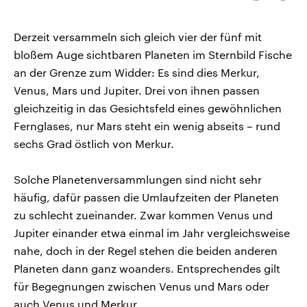
kopieren/te
CDU, SPD und FDP regiert.-
aktuelle Weltgeschehen.
Umfragen, Prognosen,
Wahlprogramme, aktuelle Berichte
Derzeit versammeln sich gleich vier der fünf mit
Sendungen
Programm
Podcasts
und Hintergründe zu den Parteien
und Kandidaten der anstehenden
bloßem Auge sichtbaren Planeten im Sternbild Fische
Wahl.
an der Grenze zum Widder: Es sind dies Merkur,
Audio-Archiv
Venus, Mars und Jupiter. Drei von ihnen passen
gleichzeitig in das Gesichtsfeld eines gewöhnlichen
Fernglases, nur Mars steht ein wenig abseits – rund
sechs Grad östlich von Merkur.
Solche Planetenversammlungen sind nicht sehr
häufig, dafür passen die Umlaufzeiten der Planeten
zu schlecht zueinander. Zwar kommen Venus und
Jupiter einander etwa einmal im Jahr vergleichsweise
nahe, doch in der Regel stehen die beiden anderen
Planeten dann ganz woanders. Entsprechendes gilt
für Begegnungen zwischen Venus und Mars oder
auch Venus und Merkur.