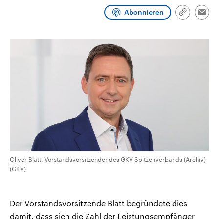
CDU, SPD und FDP regiert.-
aktuelle Weltgeschehen.
Abonnieren
Umfragen, Prognosen,
Link
Emai
Wahlprogramme, aktuelle Berichte
kopieren/te
Sendungen
Programm
Podcasts
und Hintergründe zu den Parteien
und Kandidaten der anstehenden
Wahl.
Audio-Archiv
Oliver Blatt, Vorstandsvorsitzender des GKV-Spitzenverbands (Archiv)
(GKV)
Der Vorstandsvorsitzende Blatt begründete dies
damit, dass sich die Zahl der Leistungsempfänger