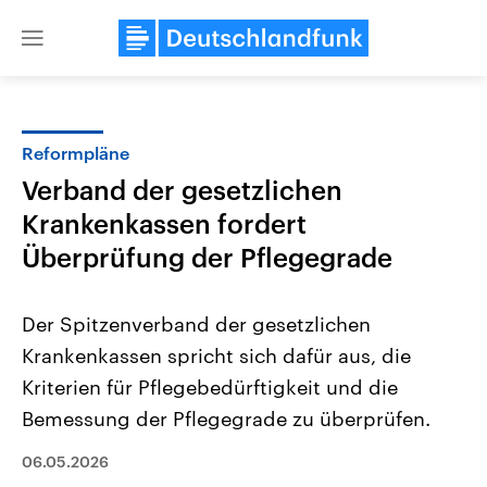
Close
menu
Reformpläne
Themen
Verband der gesetzlichen
Krankenkassen fordert
Überprüfung der Pflegegrade
Der Spitzenverband der gesetzlichen
Krankenkassen spricht sich dafür aus, die
Landtagswahl Sachsen-Anhalt
USA
Kriterien für Pflegebedürftigkeit und die
2026
Aktuelle Beiträge, Analys
Alle Informationen
Bemessung der Pflegegrade zu überprüfen.
Hintergründe
Sachsen-Anhalt wählt am 6.
Wirtschaftlich und militäri
September 2026 einen neuen
gehören die Vereinigten S
06.05.2026
Landtag. Seit 2021 wird das
den mächtigsten Ländern 
Bundesland von einer Koalition aus
mit großem Einfluss auf d