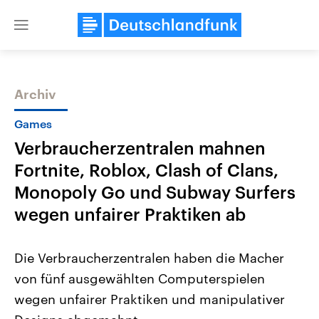
Close
menu
Archiv
Themen
Games
Verbraucherzentralen mahnen
Fortnite, Roblox, Clash of Clans,
Monopoly Go und Subway Surfers
wegen unfairer Praktiken ab
Landtagswahl Sachsen-Anhalt
USA
Die Verbraucherzentralen haben die Macher
2026
Aktuelle Beiträge, Analys
Alle Informationen
Hintergründe
von fünf ausgewählten Computerspielen
Sachsen-Anhalt wählt am 6.
Wirtschaftlich und militäri
September 2026 einen neuen
gehören die Vereinigten S
wegen unfairer Praktiken und manipulativer
Landtag. Seit 2021 wird das
den mächtigsten Ländern 
Bundesland von einer Koalition aus
mit großem Einfluss auf d