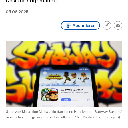
Designs abgemahnt.
CDU, SPD und FDP regiert.-
aktuelle Weltgeschehen.
Umfragen, Prognosen,
05.06.2025
Wahlprogramme, aktuelle Berichte
Sendungen
Programm
Podcasts
und Hintergründe zu den Parteien
und Kandidaten der anstehenden
Abonnieren
Wahl.
Link
Emai
Audio-Archiv
kopieren/te
Über vier Milliarden Mal wurde das kleine Handyspiel „Subway Surfers“
bereits heruntergeladen. (picture alliance / NurPhoto / Jakub Porzycki)