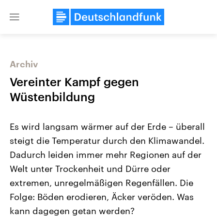
Close
menu
Archiv
Themen
Vereinter Kampf gegen
Wüstenbildung
Es wird langsam wärmer auf der Erde – überall
steigt die Temperatur durch den Klimawandel.
Dadurch leiden immer mehr Regionen auf der
Welt unter Trockenheit und Dürre oder
Landtagswahl Sachsen-Anhalt
USA
2026
Aktuelle Beiträge, Analys
extremen, unregelmäßigen Regenfällen. Die
Alle Informationen
Hintergründe
Sachsen-Anhalt wählt am 6.
Wirtschaftlich und militäri
Folge: Böden erodieren, Äcker veröden. Was
September 2026 einen neuen
gehören die Vereinigten S
Landtag. Seit 2021 wird das
den mächtigsten Ländern 
kann dagegen getan werden?
Bundesland von einer Koalition aus
mit großem Einfluss auf d