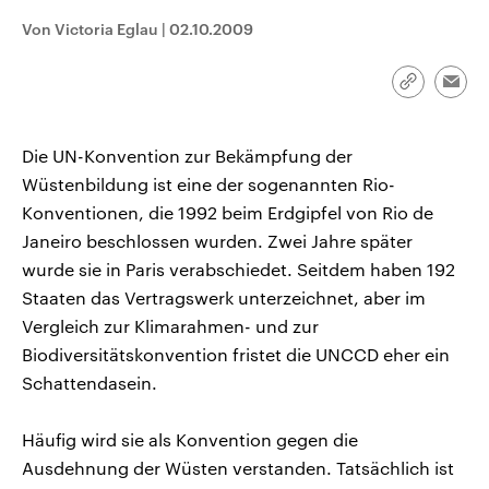
CDU, SPD und FDP regiert.-
aktuelle Weltgeschehen.
Von Victoria Eglau
|
02.10.2009
Umfragen, Prognosen,
Wahlprogramme, aktuelle Berichte
Sendungen
Programm
Podcasts
und Hintergründe zu den Parteien
und Kandidaten der anstehenden
Link
Emai
Wahl.
kopieren/te
Audio-Archiv
Die UN-Konvention zur Bekämpfung der
Wüstenbildung ist eine der sogenannten Rio-
Konventionen, die 1992 beim Erdgipfel von Rio de
Janeiro beschlossen wurden. Zwei Jahre später
wurde sie in Paris verabschiedet. Seitdem haben 192
Staaten das Vertragswerk unterzeichnet, aber im
Vergleich zur Klimarahmen- und zur
Biodiversitätskonvention fristet die UNCCD eher ein
Schattendasein.
Häufig wird sie als Konvention gegen die
Ausdehnung der Wüsten verstanden. Tatsächlich ist