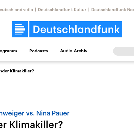
eutschlandradio
Deutschlandfunk Kultur
Deutschlandfunk No
rogramm
Podcasts
Audio-Archiv
Wirtschaft
Wissen
Kultur
Europa
Gesellschaf
nder Klimakiller?
weiger vs. Nina Pauer
r Klimakiller?
tkonflikt
Iran
Faktenchecks
In unseren Faktenc
lle Lage und
Aktuelle Lage und