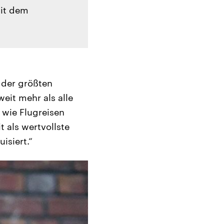
mit dem
 der größten
eit mehr als alle
 wie Flugreisen
t als wertvollste
isiert.“