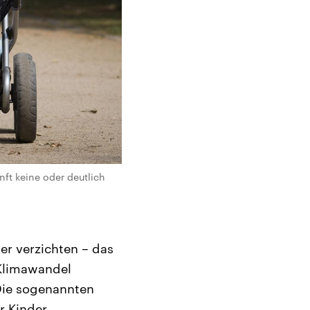
nft keine oder deutlich
r verzichten – das
Klimawandel
 Die sogenannten
r Kinder