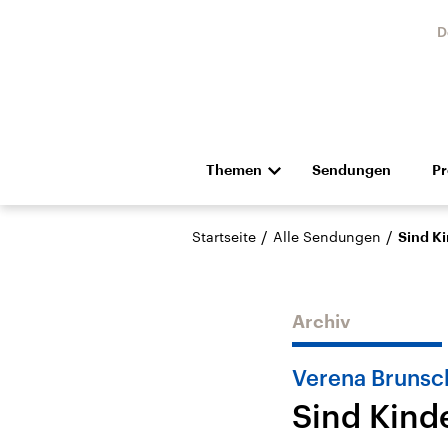
D
Themen
Sendungen
P
Die Nachrichten
Politik
/
/
Startseite
Alle Sendungen
Sind Ki
Hörspiel und Feature
Musik
Archiv
Verena Brunsch
Sind Kinde
USA
Nahos
Aktuelle Beiträge,
Aktue