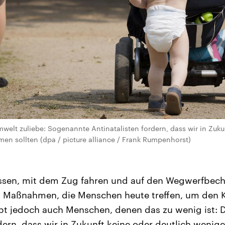
welt zuliebe: Sogenannte Antinatalisten fordern, dass wir in Zuku
n sollten (dpa / picture alliance / Frank Rumpenhorst)
ssen, mit dem Zug fahren und auf den Wegwerfbeche
n Maßnahmen, die Menschen heute treffen, um den 
ibt jedoch auch Menschen, denen das zu wenig ist:
dern, dass wir in Zukunft keine oder deutlich wenige