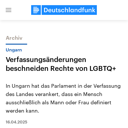
Close
menu
Archiv
Themen
Ungarn
Verfassungsänderungen
beschneiden Rechte von LGBTQ+
In Ungarn hat das Parlament in der Verfassung
des Landes verankert, dass ein Mensch
Landtagswahl Sachsen-Anhalt
USA
ausschließlich als Mann oder Frau definiert
2026
Aktuelle Beiträge, Analys
Alle Informationen
Hintergründe
werden kann.
Sachsen-Anhalt wählt am 6.
Wirtschaftlich und militäri
September 2026 einen neuen
gehören die Vereinigten S
16.04.2025
Landtag. Seit 2021 wird das
den mächtigsten Ländern 
Bundesland von einer Koalition aus
mit großem Einfluss auf d