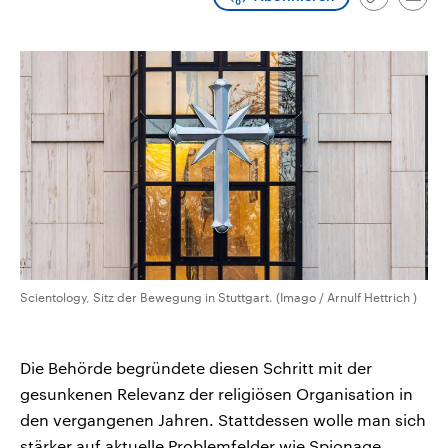
Link
Emai
CDU, SPD und FDP regiert.-
aktuelle Weltgeschehen.
kopieren/te
Umfragen, Prognosen,
Wahlprogramme, aktuelle Berichte
Sendungen
Programm
Podcasts
und Hintergründe zu den Parteien
und Kandidaten der anstehenden
Wahl.
Audio-Archiv
Scientology, Sitz der Bewegung in Stuttgart. (Imago / Arnulf Hettrich )
Die Behörde begründete diesen Schritt mit der
gesunkenen Relevanz der religiösen Organisation in
den vergangenen Jahren. Stattdessen wolle man sich
stärker auf aktuelle Problemfelder wie Spionage,