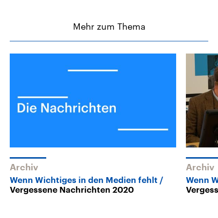
Mehr zum Thema
Archiv
Archiv
Wenn Wichtiges in den Medien fehlt
Wenn Wi
Vergessene Nachrichten 2020
Vergess