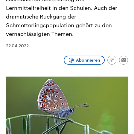
CDU, SPD und FDP regiert.-
aktuelle Weltgeschehen.
Lernmittelfreiheit in den Schulen. Auch der
Umfragen, Prognosen,
Wahlprogramme, aktuelle Berichte
dramatische Rückgang der
Sendungen
Programm
Podcasts
und Hintergründe zu den Parteien
und Kandidaten der anstehenden
Schmetterlingspopulation gehört zu den
Wahl.
vernachlässigten Themen.
Audio-Archiv
22.04.2022
Abonnieren
Link
Emai
kopieren/te