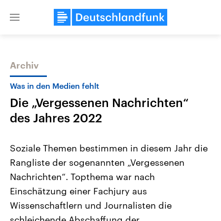
Close
menu
Archiv
Themen
Was in den Medien fehlt
Die „Vergessenen Nachrichten“
des Jahres 2022
Soziale Themen bestimmen in diesem Jahr die
Rangliste der sogenannten „Vergessenen
Landtagswahl Sachsen-Anhalt
USA
Nachrichten“. Topthema war nach
2026
Aktuelle Beiträge, Analys
Alle Informationen
Hintergründe
Einschätzung einer Fachjury aus
Sachsen-Anhalt wählt am 6.
Wirtschaftlich und militäri
September 2026 einen neuen
gehören die Vereinigten S
Wissenschaftlern und Journalisten die
Landtag. Seit 2021 wird das
den mächtigsten Ländern 
schleichende Abschaffung der
Bundesland von einer Koalition aus
mit großem Einfluss auf d