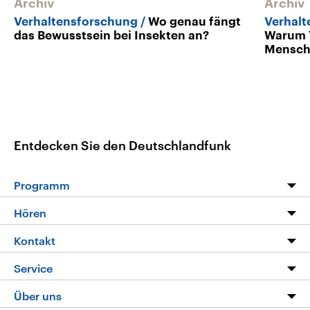
Archiv
Archiv
Verhaltensforschung
Wo genau fängt
Verhalt
das Bewusstsein bei Insekten an?
Warum T
Mensch
Entdecken Sie den Deutschlandfunk
Programm
Programm
Hören
Alle Sendungen
Livestream
Kontakt
Die Nachrichten
Audios
Hörerservice
Service
Nachrichtenleicht
Podcasts
Social Media
FAQ
Über uns
Neue Beiträge auf dlf.de
Deutschlandfunk App