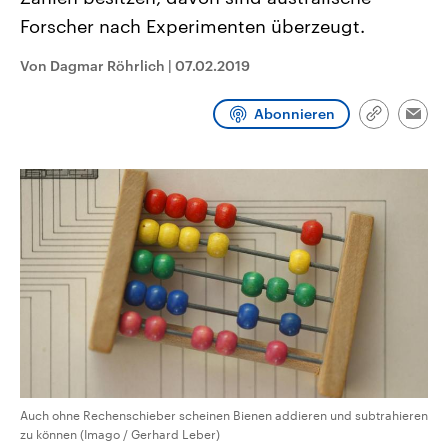
CDU, SPD und FDP regiert.-
aktuelle Weltgeschehen.
Forscher nach Experimenten überzeugt.
Umfragen, Prognosen,
Wahlprogramme, aktuelle Berichte
Sendungen
Programm
Podcasts
und Hintergründe zu den Parteien
Von Dagmar Röhrlich
|
07.02.2019
und Kandidaten der anstehenden
Wahl.
Audio-Archiv
Abonnieren
Link
Emai
kopieren/te
Auch ohne Rechenschieber scheinen Bienen addieren und subtrahieren
zu können (Imago / Gerhard Leber)