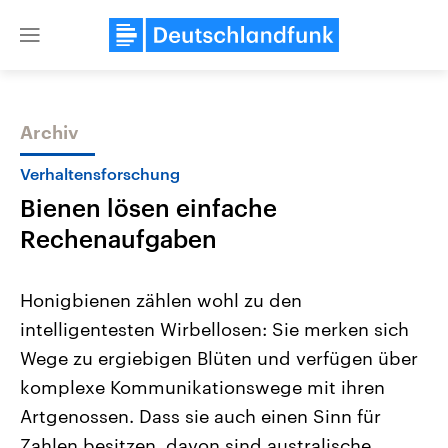
Close
menu
Archiv
Themen
Verhaltensforschung
Bienen lösen einfache
Rechenaufgaben
Honigbienen zählen wohl zu den
intelligentesten Wirbellosen: Sie merken sich
Landtagswahl Sachsen-Anhalt
USA
Wege zu ergiebigen Blüten und verfügen über
2026
Aktuelle Beiträge, Analys
Alle Informationen
Hintergründe
komplexe Kommunikationswege mit ihren
Sachsen-Anhalt wählt am 6.
Wirtschaftlich und militäri
September 2026 einen neuen
gehören die Vereinigten S
Artgenossen. Dass sie auch einen Sinn für
Landtag. Seit 2021 wird das
den mächtigsten Ländern 
Zahlen besitzen, davon sind australische
Bundesland von einer Koalition aus
mit großem Einfluss auf d