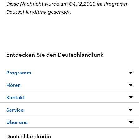
Diese Nachricht wurde am 04.12.2023 im Programm
Deutschlandfunk gesendet.
Entdecken Sie den Deutschlandfunk
Programm
Programm
Hören
Alle Sendungen
Livestream
Kontakt
Die Nachrichten
Audios
Hörerservice
Service
Nachrichtenleicht
Podcasts
Social Media
FAQ
Über uns
Neue Beiträge auf dlf.de
Deutschlandfunk App
Newsletter
Deutschlandradio
Themen-Schwerpunkte
Nachrichten App
Deutschlandradio