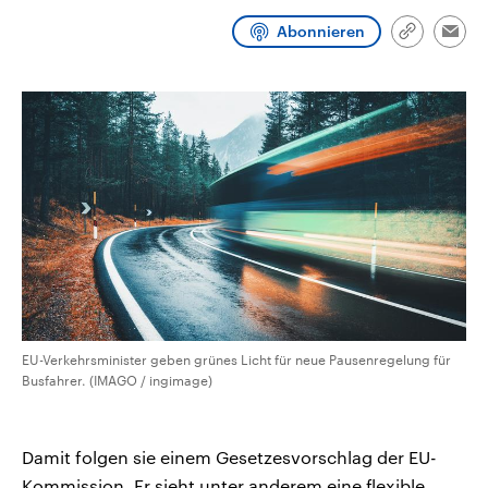
aktuelle Weltgeschehen.
Diese wird wie die Hisboll
Libanon vom Iran unterstüt
Abonnieren
Link
Emai
kopieren/te
Sendungen
Programm
Podcasts
Audio-Archiv
EU-Verkehrsminister geben grünes Licht für neue Pausenregelung für
Busfahrer. (IMAGO / ingimage)
Damit folgen sie einem Gesetzesvorschlag der EU-
Kommission. Er sieht unter anderem eine flexible