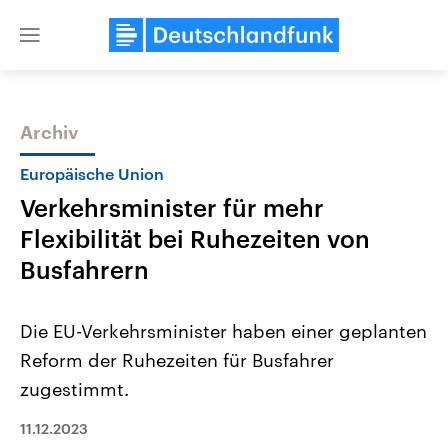
Close
menu
Archiv
Themen
Europäische Union
Verkehrsminister für mehr
Flexibilität bei Ruhezeiten von
Busfahrern
Die EU-Verkehrsminister haben einer geplanten
USA
Nahostkonflikt
Reform der Ruhezeiten für Busfahrer
Aktuelle Beiträge, Analysen und
Aktuelle Lage und Hinter
Der Überfall der palästine
Hintergründe
zugestimmt.
Wirtschaftlich und militärisch
Terrororganisation Hamas
gehören die Vereinigten Staaten zu
Oktober 2023 auf Israel ha
den mächtigsten Ländern der Erde,
11.12.2023
Region wieder die Gewalt 
mit großem Einfluss auf das
Israel möchte die Hamas z