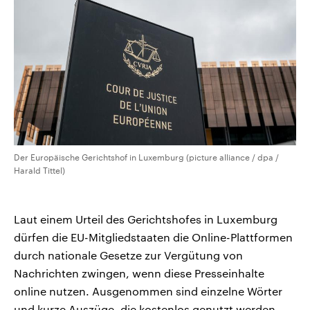
CDU, SPD und FDP regiert.-
aktuelle Weltgeschehen.
Umfragen, Prognosen,
Wahlprogramme, aktuelle Berichte
Sendungen
Programm
Podcasts
und Hintergründe zu den Parteien
und Kandidaten der anstehenden
Wahl.
Audio-Archiv
Der Europäische Gerichtshof in Luxemburg (picture alliance / dpa /
Harald Tittel)
Laut einem Urteil des Gerichtshofes in Luxemburg
dürfen die EU-Mitgliedstaaten die Online-Plattformen
durch nationale Gesetze zur Vergütung von
Nachrichten zwingen, wenn diese Presseinhalte
online nutzen. Ausgenommen sind einzelne Wörter
und kurze Auszüge, die kostenlos genutzt werden