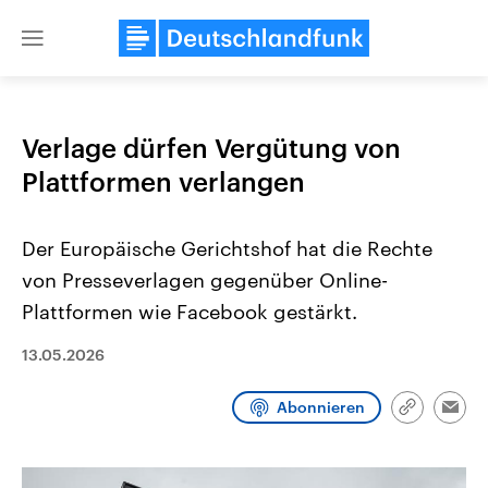
Close
menu
Verlage dürfen Vergütung von
Themen
Plattformen verlangen
Der Europäische Gerichtshof hat die Rechte
von Presseverlagen gegenüber Online-
Plattformen wie Facebook gestärkt.
13.05.2026
Landtagswahl Sachsen-Anhalt
USA
2026
Aktuelle Beiträge, Analys
Abonnieren
Link
Alle Informationen
Hintergründe
Emai
Sachsen-Anhalt wählt am 6.
Wirtschaftlich und militäri
kopieren/te
September 2026 einen neuen
gehören die Vereinigten S
Landtag. Seit 2021 wird das
den mächtigsten Ländern 
Bundesland von einer Koalition aus
mit großem Einfluss auf d